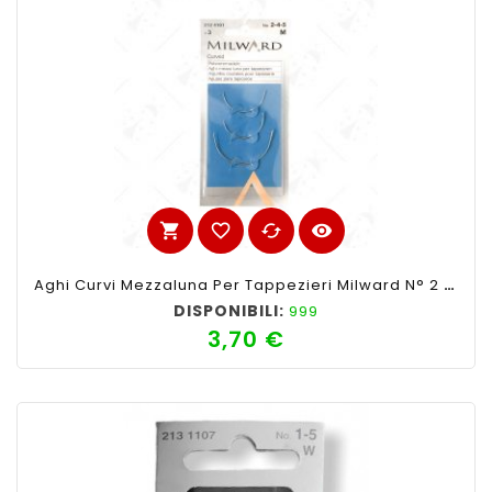
shopping_cart
favorite_border
cached
visibility
Aghi Curvi Mezzaluna Per Tappezieri Milward N° 2 - 4 - 5
DISPONIBILI:
999
3,70 €
Prezzo