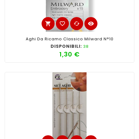
shopping_cart
favorite_border
cached
visibility
Aghi Da Ricamo Classico Milward N°10
DISPONIBILI:
38
1,30 €
Prezzo