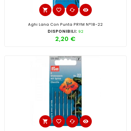
shopping_cart
favorite_border
cached
visibility
Aghi Lana Con Punta PRYM N°18-22
DISPONIBILI:
92
2,20 €
Prezzo
shopping_cart
favorite_border
cached
visibility