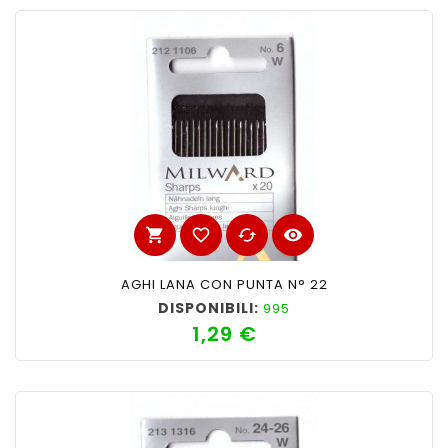
shopping_cart
favorite_border
cached
visibility
AGHI LANA CON PUNTA N° 22
DISPONIBILI:
995
1,29 €
Prezzo