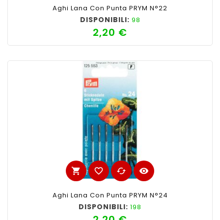
Aghi Lana Con Punta PRYM N°22
DISPONIBILI:
98
2,20 €
Prezzo
shopping_cart
favorite_border
cached
visibility
Aghi Lana Con Punta PRYM N°24
DISPONIBILI:
198
2,20 €
Prezzo