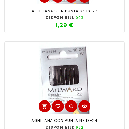
AGHI LANA CON PUNTA N° 18-22
DISPONIBILI:
993
1,29 €
Prezzo
shopping_cart
favorite_border
cached
visibility
AGHI LANA CON PUNTA N° 18-24
DISPONIBILI:
992