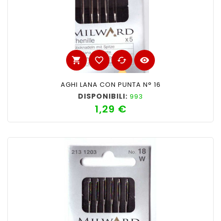
shopping_cart
favorite_border
cached
visibility
AGHI LANA CON PUNTA N° 16
DISPONIBILI:
993
1,29 €
Prezzo