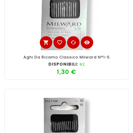
shopping_cart
favorite_border
cached
visibility
Aghi Da Ricamo Classico Milward N°1-5
DISPONIBILI:
92
1,30 €
Prezzo