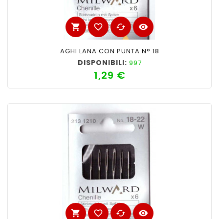
shopping_cart
favorite_border
cached
visibility
AGHI LANA CON PUNTA N° 18
DISPONIBILI:
997
1,29 €
Prezzo
shopping_cart
favorite_border
cached
visibility