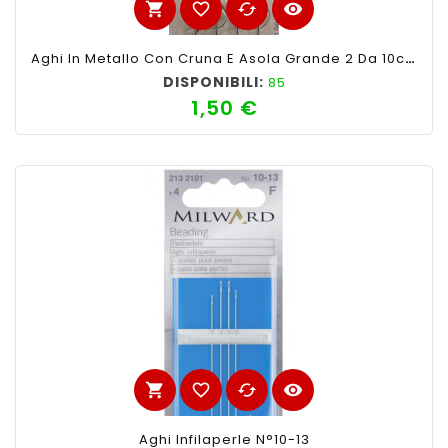
shopping_cart
favorite_border
cached
visibility
Aghi In Metallo Con Cruna E Asola Grande 2 Da 10cm E 2 Da 12,5 Cm
DISPONIBILI:
85
1,50 €
Prezzo
shopping_cart
favorite_border
cached
visibility
Aghi Infilaperle N°10-13