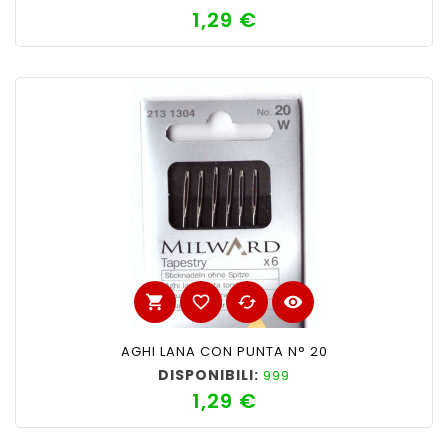
1,29 €
Prezzo
shopping_cart
favorite_border
cached
visibility
AGHI LANA CON PUNTA N° 20
DISPONIBILI:
999
1,29 €
Prezzo