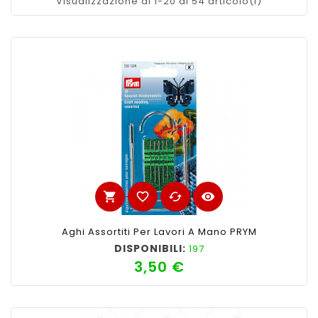
Visualizzazione di 1-20 di 54 articolo(i)
shopping_cart
favorite_border
cached
visibility
Aghi Assortiti Per Lavori A Mano PRYM
DISPONIBILI:
197
3,50 €
Prezzo