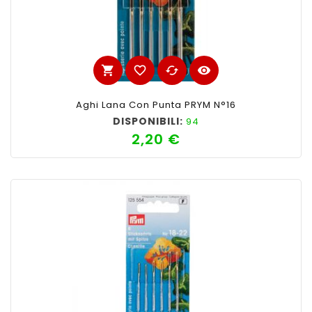
shopping_cart
favorite_border
cached
visibility
Aghi Lana Con Punta PRYM N°16
DISPONIBILI:
94
2,20 €
Prezzo