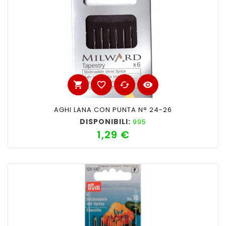
shopping_cart
favorite_border
cached
visibility
AGHI LANA CON PUNTA N° 24-26
DISPONIBILI:
995
1,29 €
Prezzo