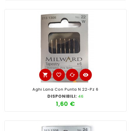
shopping_cart
favorite_border
cached
visibility
Aghi Lana Con Punta N 22-Pz 6
DISPONIBILI:
46
1,60 €
Prezzo