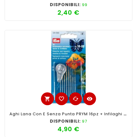
DISPONIBILI:
99
2,40 €
Prezzo
shopping_cart
favorite_border
cached
visibility
Aghi Lana Con E Senza Punta PRYM 16pz + Infilaghi N°18-22
DISPONIBILI:
97
4,90 €
Prezzo