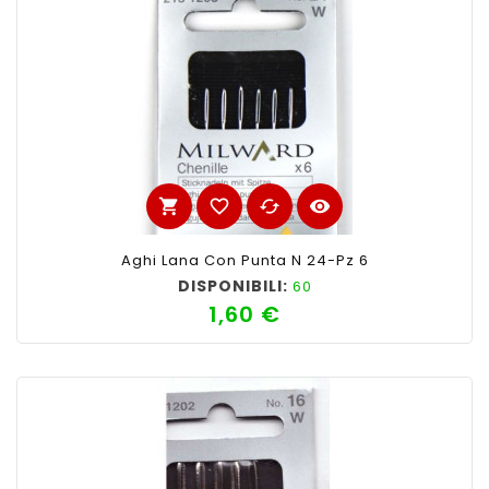
shopping_cart
favorite_border
cached
visibility
Aghi Lana Con Punta N 24-Pz 6
DISPONIBILI:
60
1,60 €
Prezzo