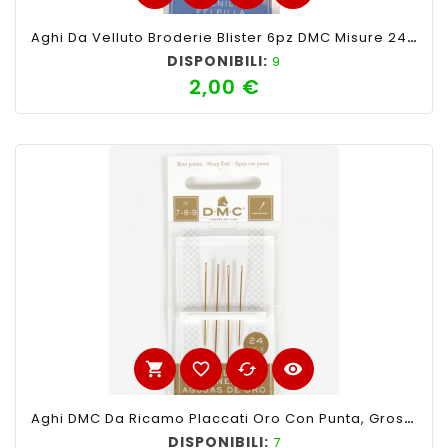
Aghi Da Velluto Broderie Blister 6pz DMC Misure 24 Con Punta
DISPONIBILI:
9
2,00 €
Prezzo
shopping_cart
favorite_border
cached
visibility
Aghi DMC Da Ricamo Placcati Oro Con Punta, Grossezza 7-8-9. Confezione Da 4 Aghi.
DISPONIBILI:
7