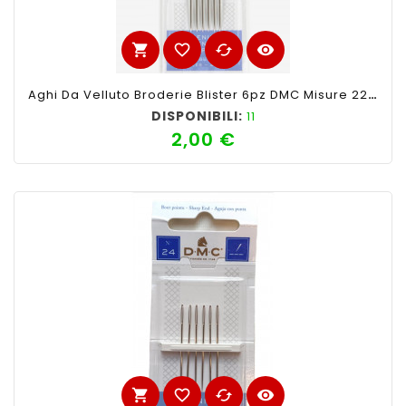
shopping_cart
favorite_border
cached
visibility
Aghi Da Velluto Broderie Blister 6pz DMC Misure 22 Con Punta
DISPONIBILI:
11
2,00 €
Prezzo
shopping_cart
favorite_border
cached
visibility