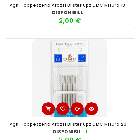
Aghi Tappezzeria Arazzi Blister 6pz DMC Misura 18 Con Punta Rotonda
DISPONIBILI:
4
2,00 €
Prezzo
shopping_cart
favorite_border
cached
visibility
Aghi Tappezzeria Arazzi Blister 6pz DMC Misura 20 Con Punta Rotonda
DISPONIBILI:
1
2,00 €
Prezzo