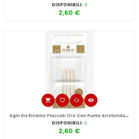
DISPONIBILI:
4
2,60 €
Prezzo
shopping_cart
favorite_border
cached
visibility
Aghi Da Ricamo Placcati Oro Con Punta Arrotondata, Grossezza 26. Confezione Da 4 Aghi.
DISPONIBILI:
3
2,60 €
Prezzo