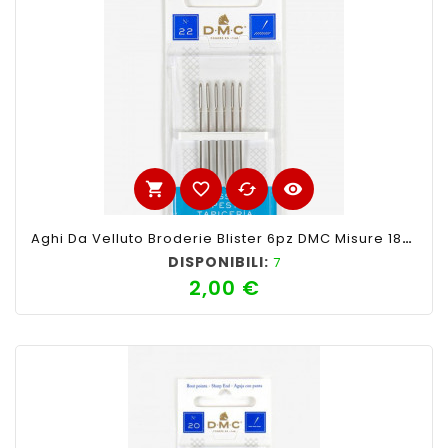
shopping_cart
favorite_border
cached
visibility
Aghi Da Velluto Broderie Blister 6pz DMC Misure 18-22 Con Punta
DISPONIBILI:
7
2,00 €
Prezzo