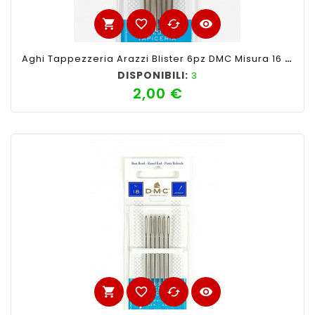
shopping_cart
favorite_border
cached
visibility
Aghi Tappezzeria Arazzi Blister 6pz DMC Misura 16 Con Punta Rotonda
DISPONIBILI:
3
2,00 €
Prezzo
shopping_cart
favorite_border
cached
visibility