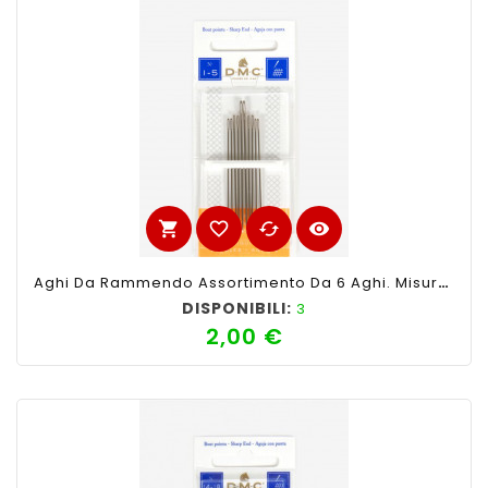
shopping_cart
favorite_border
cached
visibility
Aghi Da Rammendo Assortimento Da 6 Aghi. Misure 1-5
DISPONIBILI:
3
2,00 €
Prezzo