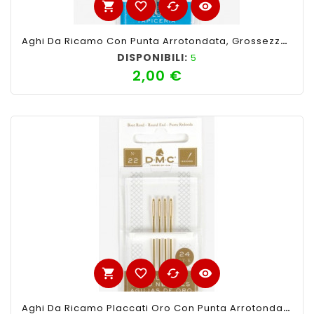
shopping_cart
favorite_border
cached
visibility
Aghi Da Ricamo Con Punta Arrotondata, Grossezza 18-22. Confezione Da 6 Aghi.
DISPONIBILI:
5
2,00 €
Prezzo
shopping_cart
favorite_border
cached
visibility
Aghi Da Ricamo Placcati Oro Con Punta Arrotondata, Grossezza 22. Confezione Da 4 Aghi.