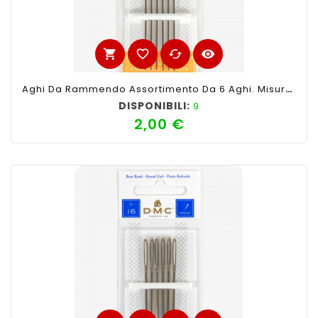
shopping_cart
favorite_border
cached
visibility
Aghi Da Rammendo Assortimento Da 6 Aghi. Misure 18
DISPONIBILI:
9
2,00 €
Prezzo