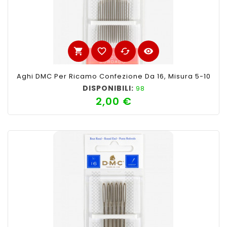
shopping_cart
favorite_border
cached
visibility
Aghi DMC Per Ricamo Confezione Da 16, Misura 5-10
DISPONIBILI:
98
2,00 €
Prezzo