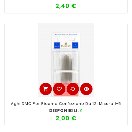
2,40 €
Prezzo
shopping_cart
favorite_border
cached
visibility
Aghi DMC Per Ricamo Confezione Da 12, Misura 1-5
DISPONIBILI:
9
2,00 €
Prezzo