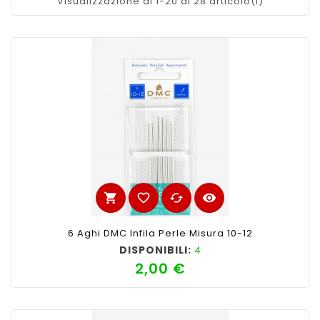
Visualizzazione di 1-20 di 28 articolo(i)
shopping_cart
favorite_border
cached
visibility
6 Aghi DMC Infila Perle Misura 10-12
DISPONIBILI:
4
2,00 €
Prezzo