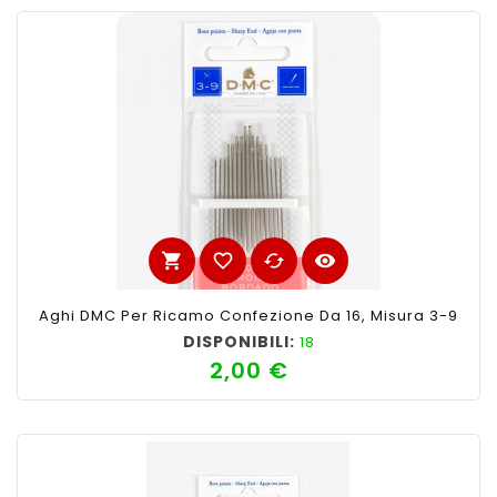
shopping_cart
favorite_border
cached
visibility
Aghi DMC Per Ricamo Confezione Da 16, Misura 3-9
DISPONIBILI:
18
2,00 €
Prezzo