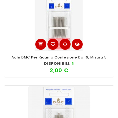
shopping_cart
favorite_border
cached
visibility
Aghi DMC Per Ricamo Confezione Da 16, Misura 5
DISPONIBILI:
5
2,00 €
Prezzo