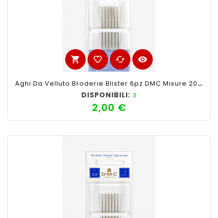
shopping_cart
favorite_border
cached
visibility
Aghi Da Velluto Broderie Blister 6pz DMC Misure 20 Con Punta
DISPONIBILI:
3
2,00 €
Prezzo