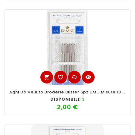
shopping_cart
favorite_border
cached
visibility
Aghi Da Velluto Broderie Blister 6pz DMC Misure 18 Con Punta
DISPONIBILI:
3
2,00 €
Prezzo