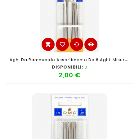
shopping_cart
favorite_border
cached
visibility
Aghi Da Rammendo Assortimento Da 6 Aghi. Misure 14- 18
DISPONIBILI:
3
2,00 €
Prezzo