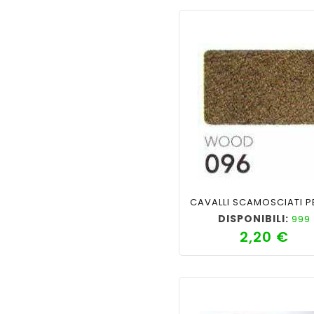
shopping_cart
favorite_border
cached
visib
DISPONIBILI:
999
2,20 €
Pre