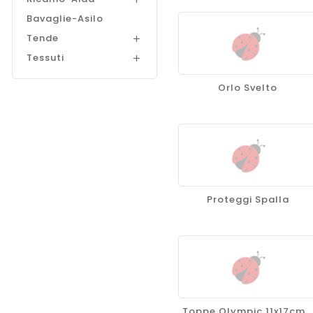
Bavaglie-Asilo
Tende

Tessuti

Orlo Svelto
Proteggi Spalla
Toppe Olympic 11x17cm..