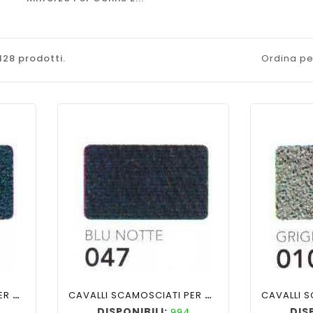
128 prodotti.
Ordina pe
ility
shopping_cart
favorite_border
cached
visibility
shopping_cart
CAVALLI SCAMOSCIATI PER PANTALONI COL BLU 015
CAVALLI SCAMOSCIATI PER PANTALONI COL BLU NOTTE 047
DISPONIBILI:
DIS
994