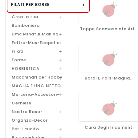
FILATI PER BORSE
Alamari
Crea la tua

Bomboniera
Toppe Scamosciate Art..
Dmc Mindful Making

Feltro-Mus-Ecopelle

Filati

Forme

HOBBISTICA

Macchinari per Hobby
Bordi E Polsi Maglia...

MAGLIA E UNCINETTO

Merceria-Accessori-

Cerniere
Nastro Raso-

Organza-Decor
Cura Degli Indumenti
Per il cucito

Ricamo-Aida-
