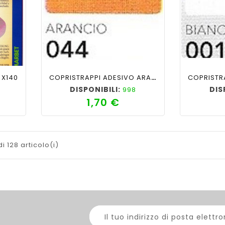
ility
shopping_cart
favorite_border
cached
visibility
shopping_cart
 X140
COPRISTRAPPI ADESIVO ARANCIO 044
DISPONIBILI:
DIS
998
1,70 €
zzo
Prezzo
i 128 articolo(i)