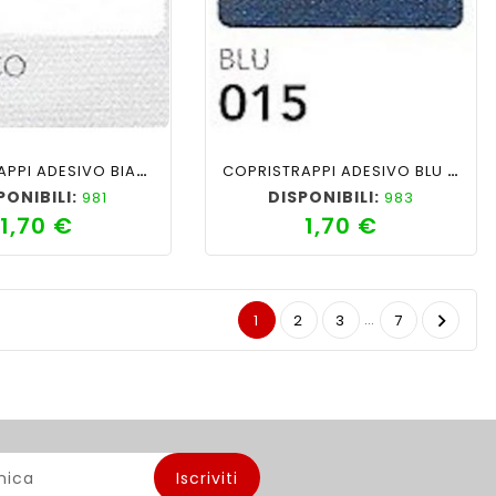
favorite_border
cached
visibility
shopping_cart
favorite_border
cached
visibility
COPRISTRAPPI ADESIVO BIANCO 001
COPRISTRAPPI ADESIVO BLU 015
PONIBILI:
DISPONIBILI:
981
983
1,70 €
1,70 €
Prezzo
Prezzo
…

1
2
3
7