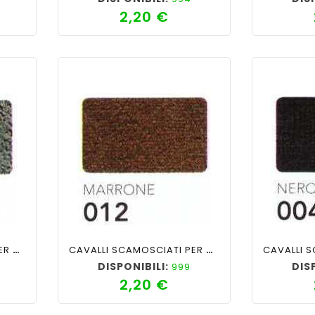
2,20 €
zzo
Prezzo
ility
shopping_cart
favorite_border
cached
visibility
shopping_cart
CAVALLI SCAMOSCIATI PER PANTALONI COL GRIGIO SC 011
CAVALLI SCAMOSCIATI PER PANTALONI COL MARRONE 012
DISPONIBILI:
DIS
999
2,20 €
zzo
Prezzo