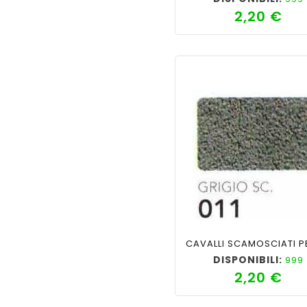
2,20 €
Pre
shopping_cart
favorite_border
cached
visib
DISPONIBILI:
999
2,20 €
Pre