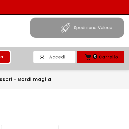
ne Veloce
24*7 Assistenza
0
ca
Accedi
Carrello
sori - Bordi maglia