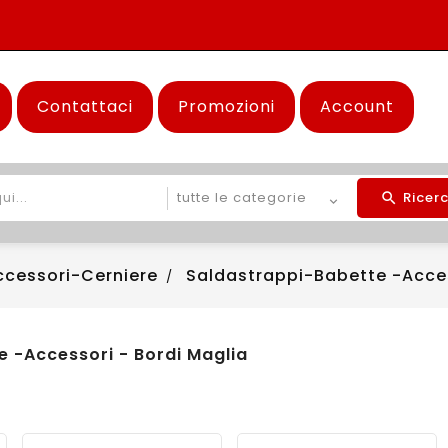
Spedizio
Contattaci
Promozioni
Account
Ricer
ccessori-Cerniere
Saldastrappi-Babette -Acces
 -Accessori - Bordi Maglia