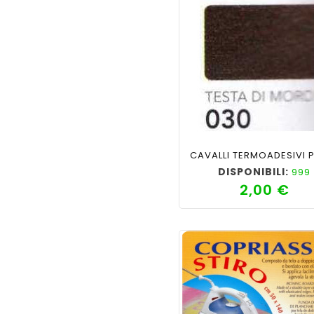
shopping_cart
favorite_border
cached
visib
DISPONIBILI:
999
2,00 €
Pre