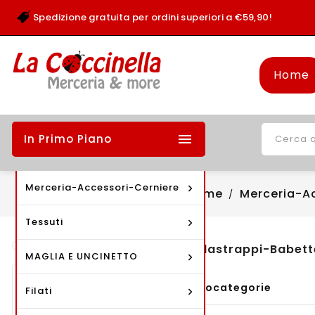
Spedizione gratuita per ordini superiori a €59,90!
Home

In Primo Piano
Merceria-Accessori-Cerniere
Home
Merceria-A
Tessuti
Saldastrappi-Babette
MAGLIA E UNCINETTO
Prodotti
Sottocategorie
Filati
Bottoni - Fibbie -
