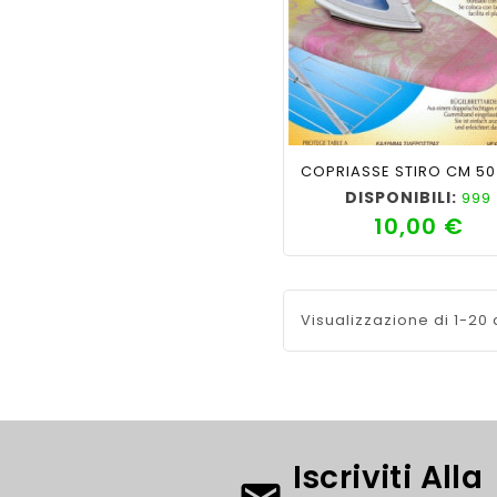
shopping_cart
favorite_border
cached
visib
COPRIASSE STIRO CM 50
DISPONIBILI:
999
10,00 €
Pre
Visualizzazione di 1-20 d
Iscriviti Alla