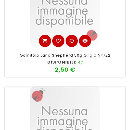
shopping_cart
favorite_border
cached
visibility
Gomitolo Lana Shepherd 50g Grigio N°722
DISPONIBILI:
47
2,50 €
Prezzo