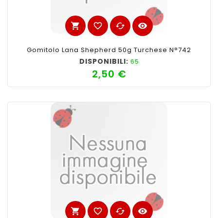
shopping_cart
favorite_border
cached
visibility
Gomitolo Lana Shepherd 50g Turchese N°742
DISPONIBILI:
65
2,50 €
Prezzo
shopping_cart
favorite_border
cached
visibility