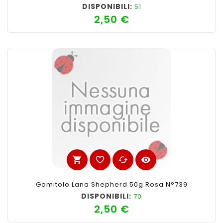
DISPONIBILI:
51
2,50 €
Prezzo
shopping_cart
favorite_border
cached
visibility
Gomitolo Lana Shepherd 50g Rosa N°739
DISPONIBILI:
70
2,50 €
Prezzo