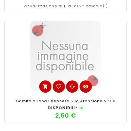
Visualizzazione di 1-20 di 22 articolo(i)
shopping_cart
favorite_border
cached
visibility
Gomitolo Lana Shepherd 50g Arancione N°716
DISPONIBILI:
59
2,50 €
Prezzo