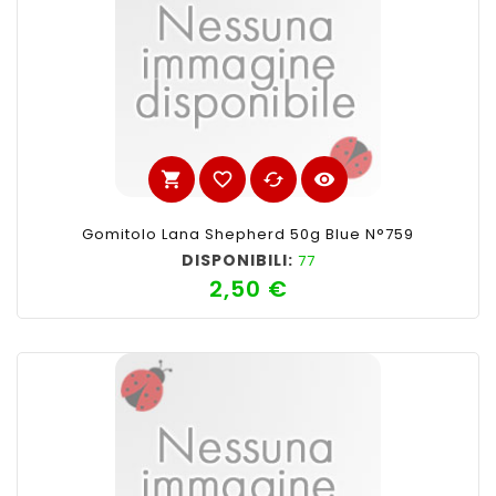
shopping_cart
favorite_border
cached
visibility
Gomitolo Lana Shepherd 50g Blue N°759
DISPONIBILI:
77
2,50 €
Prezzo