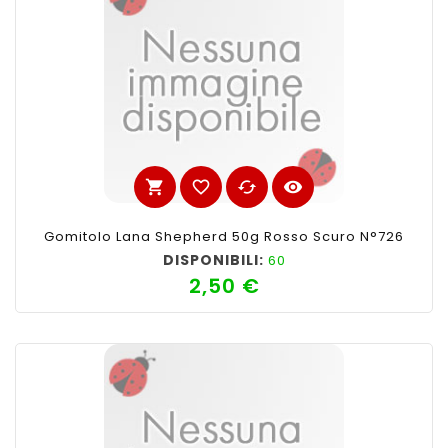
shopping_cart
favorite_border
cached
visibility
Gomitolo Lana Shepherd 50g Rosso Scuro N°726
DISPONIBILI:
60
2,50 €
Prezzo