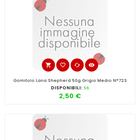
shopping_cart
favorite_border
cached
visibility
Gomitolo Lana Shepherd 50g Grigio Medio N°723
DISPONIBILI:
56
2,50 €
Prezzo