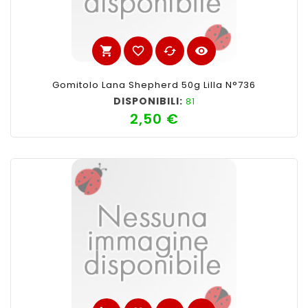
shopping_cart
favorite_border
cached
visibility
Gomitolo Lana Shepherd 50g Lilla N°736
DISPONIBILI:
81
2,50 €
Prezzo