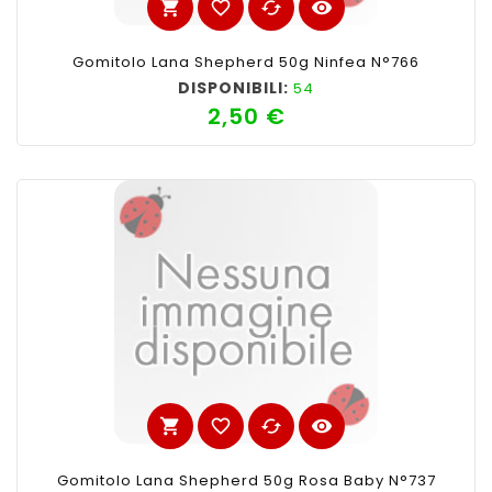
shopping_cart
favorite_border
cached
visibility
Gomitolo Lana Shepherd 50g Ninfea N°766
DISPONIBILI:
54
2,50 €
Prezzo
shopping_cart
favorite_border
cached
visibility
Gomitolo Lana Shepherd 50g Rosa Baby N°737