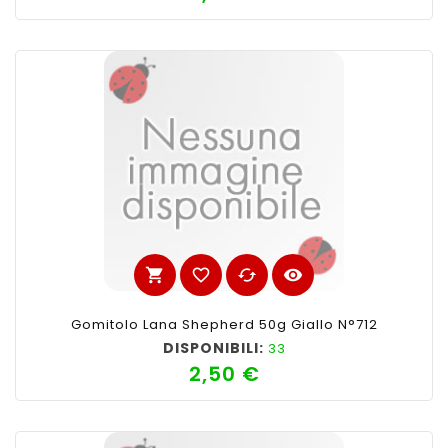
shopping_cart
favorite_border
cached
visibility
Gomitolo Lana Shepherd 50g Giallo N°712
DISPONIBILI:
33
2,50 €
Prezzo