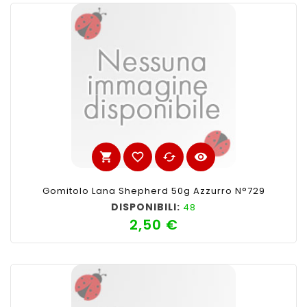
shopping_cart
favorite_border
cached
visibility
Gomitolo Lana Shepherd 50g Azzurro N°729
DISPONIBILI:
48
2,50 €
Prezzo