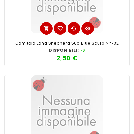
shopping_cart
favorite_border
cached
visibility
Gomitolo Lana Shepherd 50g Blue Scuro N°732
DISPONIBILI:
76
2,50 €
Prezzo