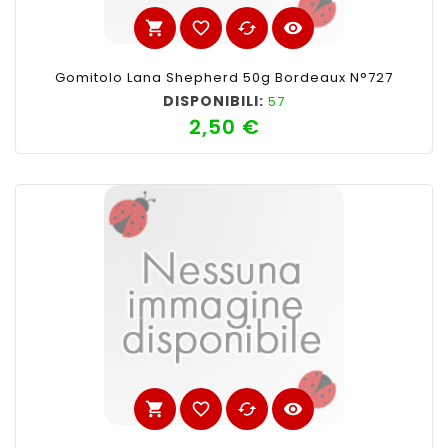
shopping_cart
favorite_border
cached
visibility
Gomitolo Lana Shepherd 50g Bordeaux N°727
DISPONIBILI:
57
2,50 €
Prezzo
shopping_cart
favorite_border
cached
visibility