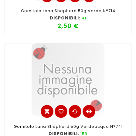
Gomitolo Lana Shepherd 50g Verde N°714
DISPONIBILI:
41
2,50 €
Prezzo
shopping_cart
favorite_border
cached
visibility
Gomitolo Lana Shepherd 50g Verdeacqua N°741
DISPONIBILI:
159