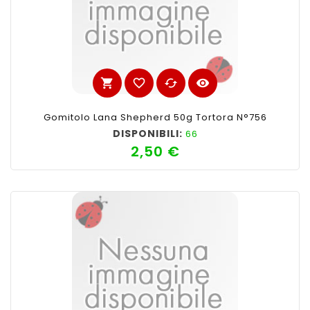
shopping_cart
favorite_border
cached
visibility
Gomitolo Lana Shepherd 50g Tortora N°756
DISPONIBILI:
66
2,50 €
Prezzo