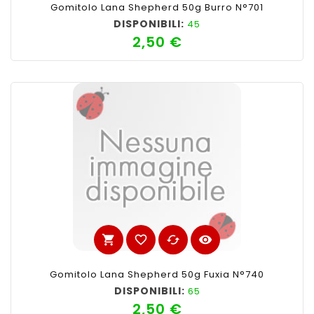
Gomitolo Lana Shepherd 50g Burro N°701
DISPONIBILI:
45
2,50 €
Prezzo
shopping_cart
favorite_border
cached
visibility
Gomitolo Lana Shepherd 50g Fuxia N°740
DISPONIBILI:
65
2,50 €
Prezzo