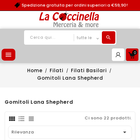
Spedizione gratuita per ordini superiori a €59,90!
0

Home
Filati
Filati Basilari
Gomitoli Lana Shepherd
Gomitoli Lana Shepherd
Ci sono 22 prodotti.

Rilevanza