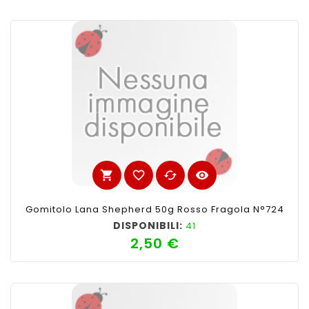
shopping_cart
favorite_border
cached
visibility
Gomitolo Lana Shepherd 50g Rosso Fragola N°724
DISPONIBILI:
41
2,50 €
Prezzo