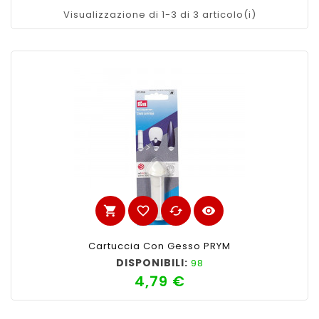
Visualizzazione di 1-3 di 3 articolo(i)
shopping_cart
favorite_border
cached
visibility
Cartuccia Con Gesso PRYM
DISPONIBILI:
98
4,79 €
Prezzo