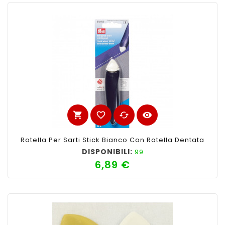
shopping_cart
favorite_border
cached
visibility
Rotella Per Sarti Stick Bianco Con Rotella Dentata
DISPONIBILI:
99
6,89 €
Prezzo