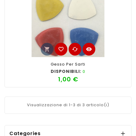
shopping_cart
favorite_border
cached
visibility
Gesso Per Sarti
DISPONIBILI:
0
1,00 €
Prezzo
Visualizzazione di 1-3 di 3 articolo(i)
Categories
