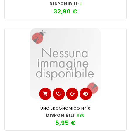
DISPONIBILI:
1
32,90 €
Prezzo
shopping_cart
favorite_border
cached
visibility
UNC ERGONOMICO N°10
DISPONIBILI:
989
5,95 €
Prezzo