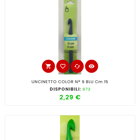
shopping_cart
favorite_border
cached
visibility
UNCINETTO COLOR N° 9 BLU Cm 15
DISPONIBILI:
973
2,29 €
Prezzo