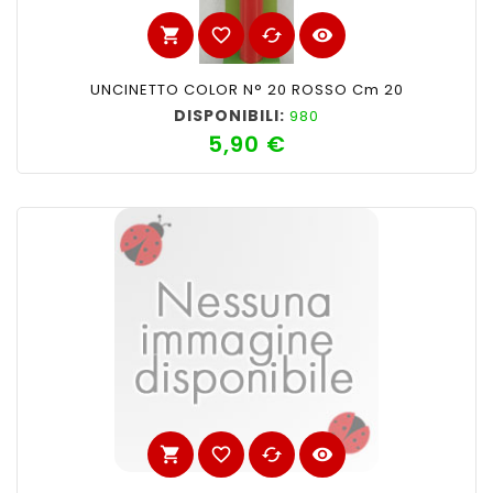
shopping_cart
favorite_border
cached
visibility
UNCINETTO COLOR N° 20 ROSSO Cm 20
DISPONIBILI:
980
5,90 €
Prezzo
shopping_cart
favorite_border
cached
visibility