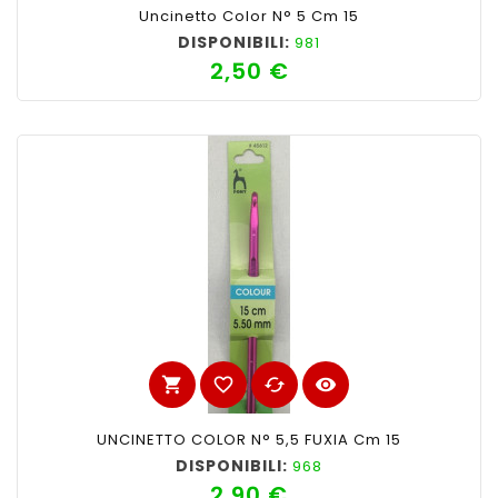
Uncinetto Color N° 5 Cm 15
DISPONIBILI:
981
2,50 €
Prezzo
shopping_cart
favorite_border
cached
visibility
UNCINETTO COLOR N° 5,5 FUXIA Cm 15
DISPONIBILI:
968
2,90 €
Prezzo