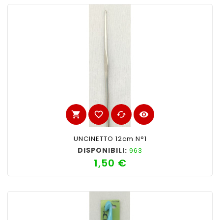
shopping_cart
favorite_border
cached
visibility
UNCINETTO 12cm N°1
DISPONIBILI:
963
1,50 €
Prezzo