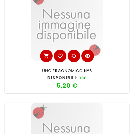
shopping_cart
favorite_border
cached
visibility
UNC ERGONOMICO N°6
DISPONIBILI:
988
5,20 €
Prezzo