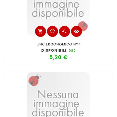
shopping_cart
favorite_border
cached
visibility
UNC ERGONOMICO N°7
DISPONIBILI:
982
5,20 €
Prezzo