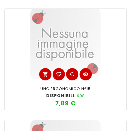
shopping_cart
favorite_border
cached
visibility
UNC ERGONOMICO N°15
DISPONIBILI:
998
7,89 €
Prezzo