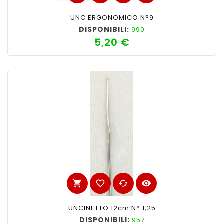
UNC ERGONOMICO N°9
DISPONIBILI:
990
5,20 €
Prezzo
shopping_cart
favorite_border
cached
visibility
UNCINETTO 12cm N° 1,25
DISPONIBILI:
957