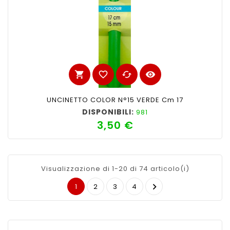
shopping_cart
favorite_border
cached
visibility
UNCINETTO COLOR N°15 VERDE Cm 17
DISPONIBILI:
981
3,50 €
Prezzo
Visualizzazione di 1-20 di 74 articolo(i)

1
2
3
4