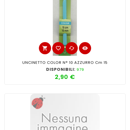
shopping_cart
favorite_border
cached
visibility
UNCINETTO COLOR N° 10 AZZURRO Cm 15
DISPONIBILI:
979
2,90 €
Prezzo