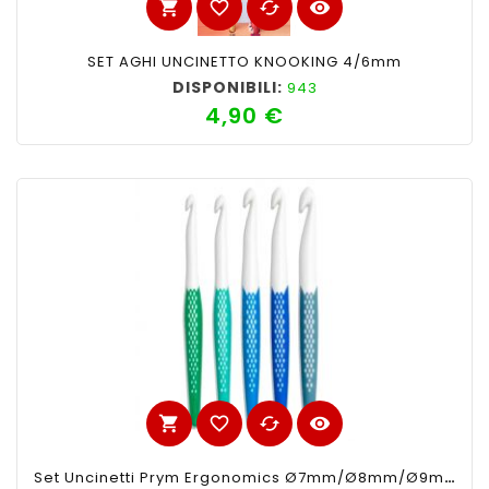
shopping_cart
favorite_border
cached
visibility
SET AGHI UNCINETTO KNOOKING 4/6mm
DISPONIBILI:
943
4,90 €
Prezzo
shopping_cart
favorite_border
cached
visibility
Set Uncinetti Prym Ergonomics Ø7mm/Ø8mm/Ø9mm/Ø10mm/Ø12mm