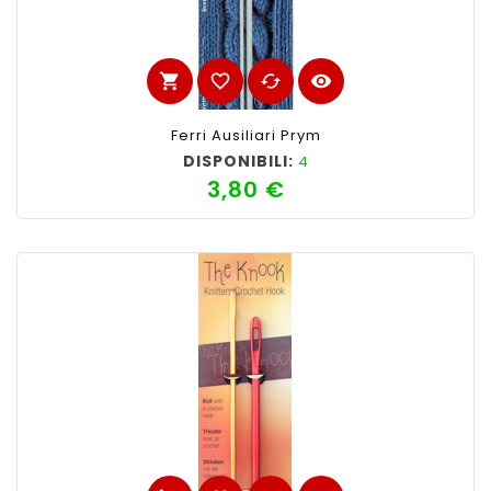
shopping_cart
favorite_border
cached
visibility
Ferri Ausiliari Prym
DISPONIBILI:
4
3,80 €
Prezzo