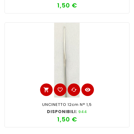
1,50 €
Prezzo
shopping_cart
favorite_border
cached
visibility
UNCINETTO 12cm N° 1,5
DISPONIBILI:
944
1,50 €
Prezzo