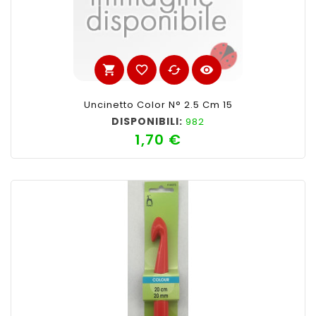
shopping_cart
favorite_border
cached
visibility
Uncinetto Color N° 2.5 Cm 15
DISPONIBILI:
982
1,70 €
Prezzo