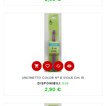
shopping_cart
favorite_border
cached
visibility
UNCINETTO COLOR N° 8 VIOLA Cm 15
DISPONIBILI:
939
2,90 €
Prezzo