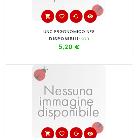
shopping_cart
favorite_border
cached
visibility
UNC ERGONOMICO N°8
DISPONIBILI:
973
5,20 €
Prezzo
shopping_cart
favorite_border
cached
visibility