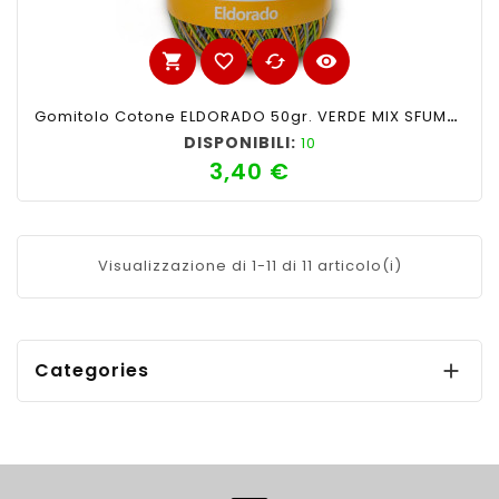
shopping_cart
favorite_border
cached
visibility
Gomitolo Cotone ELDORADO 50gr. VERDE MIX SFUMATO N°132
DISPONIBILI:
10
3,40 €
Prezzo
Visualizzazione di 1-11 di 11 articolo(i)
Categories
