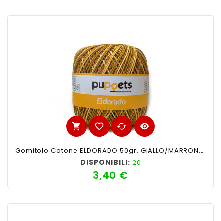
shopping_cart
favorite_border
cached
visibility
Gomitolo Cotone ELDORADO 50gr. GIALLO/MARRONE SFUMATO N°100
DISPONIBILI:
20
3,40 €
Prezzo