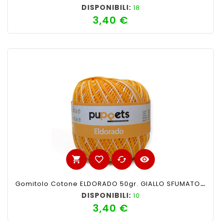
DISPONIBILI:
18
3,40 €
Prezzo
shopping_cart
favorite_border
cached
visibility
Gomitolo Cotone ELDORADO 50gr. GIALLO SFUMATO N°18
DISPONIBILI:
10
3,40 €
Prezzo