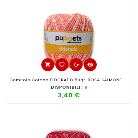
shopping_cart
favorite_border
cached
visibility
Gomitolo Cotone ELDORADO 50gr. ROSA SALMONE SFUMATO N°32
DISPONIBILI:
19
3,40 €
Prezzo