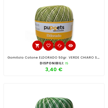
shopping_cart
favorite_border
cached
visibility
Gomitolo Cotone ELDORADO 50gr. VERDE CHIARO SFUMATO N°82
DISPONIBILI:
15
3,40 €
Prezzo