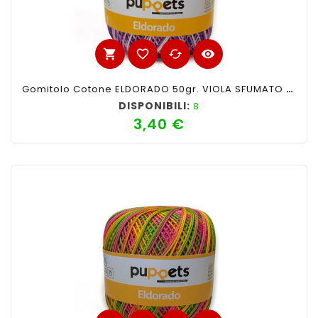
shopping_cart
favorite_border
cached
visibility
Gomitolo Cotone ELDORADO 50gr. VIOLA SFUMATO N°46
DISPONIBILI:
8
3,40 €
Prezzo