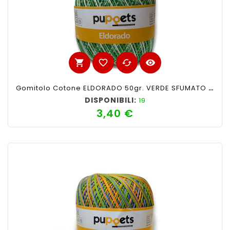
shopping_cart
favorite_border
cached
visibility
Gomitolo Cotone ELDORADO 50gr. VERDE SFUMATO N°124
DISPONIBILI:
19
3,40 €
Prezzo