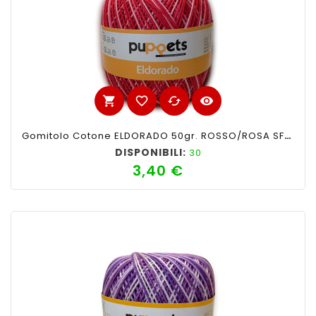
shopping_cart
favorite_border
cached
visibility
Gomitolo Cotone ELDORADO 50gr. ROSSO/ROSA SFUMATO N°39
DISPONIBILI:
30
3,40 €
Prezzo