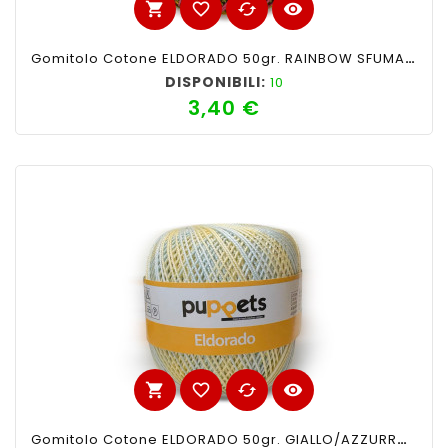
shopping_cart
favorite_border
cached
visibility
Gomitolo Cotone ELDORADO 50gr. RAINBOW SFUMATO N°135
DISPONIBILI:
10
3,40 €
Prezzo
shopping_cart
favorite_border
cached
visibility
Gomitolo Cotone ELDORADO 50gr. GIALLO/AZZURRO SFUMATO N°128