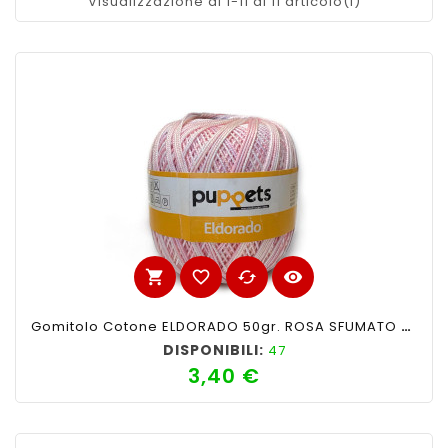
Visualizzazione di 1-11 di 11 articolo(i)
shopping_cart
favorite_border
cached
visibility
Gomitolo Cotone ELDORADO 50gr. ROSA SFUMATO N°120
DISPONIBILI:
47
3,40 €
Prezzo