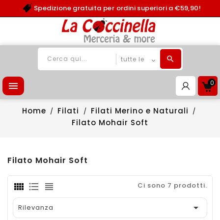
Spedizione gratuita per ordini superiori a €59,90!
0

Home
Filati
Filati Merino e Naturali
Filato Mohair Soft
Filato Mohair Soft
Ci sono 7 prodotti.

Rilevanza