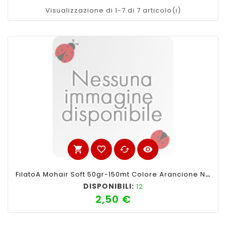
Visualizzazione di 1-7 di 7 articolo(i)
shopping_cart
favorite_border
cached
visibility
FilatoA Mohair Soft 50gr-150mt Colore Arancione N°02-Ferri Consigliati N°4-4,5
DISPONIBILI:
12
2,50 €
Prezzo