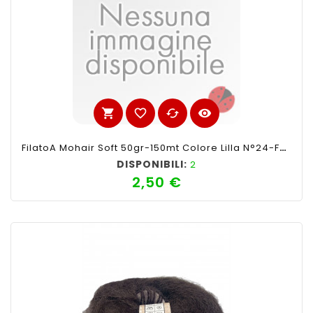
shopping_cart
favorite_border
cached
visibility
FilatoA Mohair Soft 50gr-150mt Colore Lilla N°24-Ferri Consigliati N°4-4,5
DISPONIBILI:
2
2,50 €
Prezzo