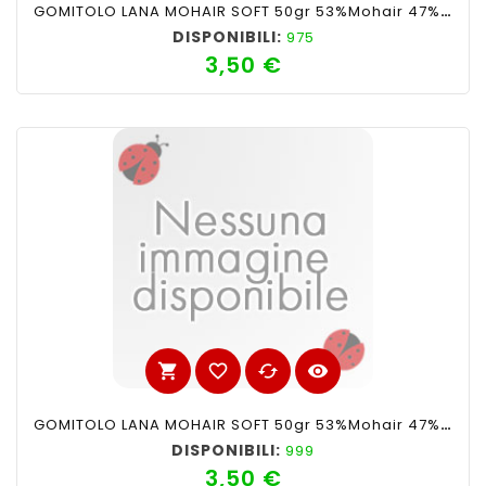
GOMITOLO LANA MOHAIR SOFT 50gr 53%Mohair 47%Acrilico COL CARTAZUCCHERO N°21
DISPONIBILI:
975
3,50 €
Prezzo
shopping_cart
favorite_border
cached
visibility
GOMITOLO LANA MOHAIR SOFT 50gr 53%Mohair 47%Acrilico COL MARRONE N°4
DISPONIBILI:
999
3,50 €
Prezzo