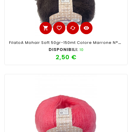
shopping_cart
favorite_border
cached
visibility
FilatoA Mohair Soft 50gr-150mt Colore Marrone N°004-Ferri Consigliati N°4-4,5
DISPONIBILI:
10
2,50 €
Prezzo