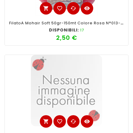
shopping_cart
favorite_border
cached
visibility
FilatoA Mohair Soft 50gr-150mt Colore Rosa N°013-Ferri Consigliati N°4-4,5
DISPONIBILI:
17
2,50 €
Prezzo
shopping_cart
favorite_border
cached
visibility