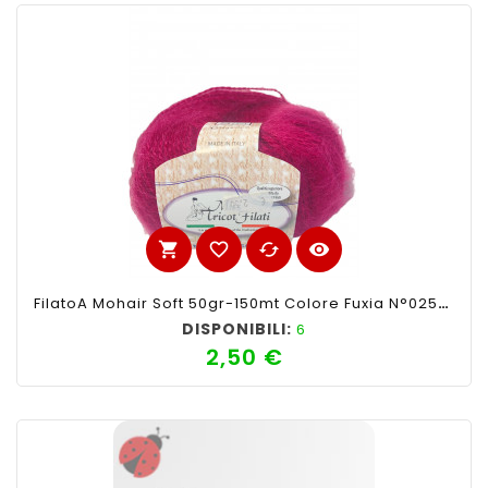
shopping_cart
favorite_border
cached
visibility
FilatoA Mohair Soft 50gr-150mt Colore Fuxia N°025-Ferri Consigliati N°4-4,5
DISPONIBILI:
6
2,50 €
Prezzo