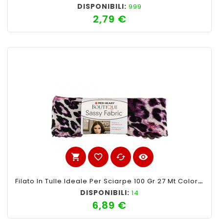
DISPONIBILI:
999
2,79 €
Prezzo
shopping_cart
favorite_border
cached
visibility
Filato In Tulle Ideale Per Sciarpe 100 Gr 27 Mt Colore Lilla Maculato Nero
DISPONIBILI:
14
6,89 €
Prezzo