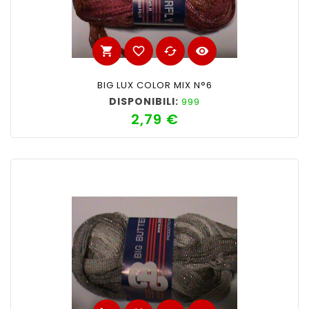
shopping_cart
favorite_border
cached
visibility
BIG LUX COLOR MIX N°6
DISPONIBILI:
999
2,79 €
Prezzo