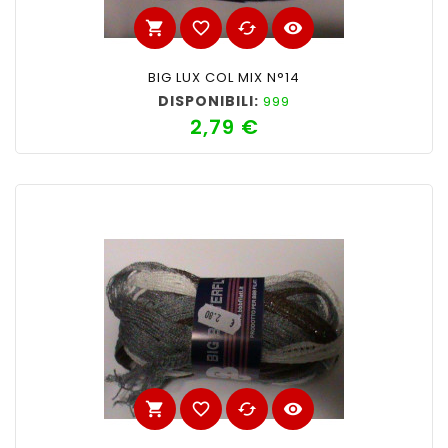
shopping_cart
favorite_border
cached
visibility
BIG LUX COL MIX N°14
DISPONIBILI:
999
2,79 €
Prezzo
shopping_cart
favorite_border
cached
visibility