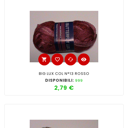
shopping_cart
favorite_border
cached
visibility
BIG LUX COL N°13 ROSSO
DISPONIBILI:
999
2,79 €
Prezzo