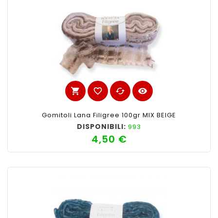
shopping_cart
favorite_border
cached
visibility
Gomitoli Lana Filigree 100gr MIX BEIGE
DISPONIBILI:
993
4,50 €
Prezzo