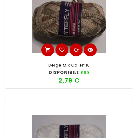
shopping_cart
favorite_border
cached
visibility
Beige Mix Col N°10
DISPONIBILI:
999
2,79 €
Prezzo