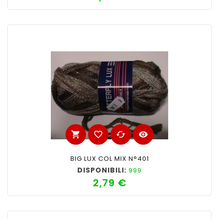
shopping_cart
favorite_border
cached
visibility
BIG LUX COL MIX N°401
DISPONIBILI:
999
2,79 €
Prezzo