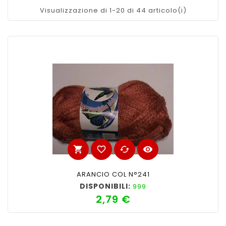
Visualizzazione di 1-20 di 44 articolo(i)
shopping_cart
favorite_border
cached
visibility
ARANCIO COL N°241
DISPONIBILI:
999
2,79 €
Prezzo