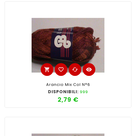
shopping_cart
favorite_border
cached
visibility
Arancio Mix Col N°6
DISPONIBILI:
999
2,79 €
Prezzo