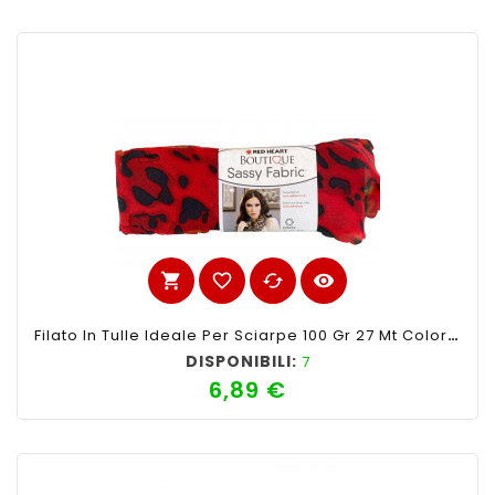
shopping_cart
favorite_border
cached
visibility
Filato In Tulle Ideale Per Sciarpe 100 Gr 27 Mt Colore Rosso Maculato Nero
DISPONIBILI:
7
6,89 €
Prezzo