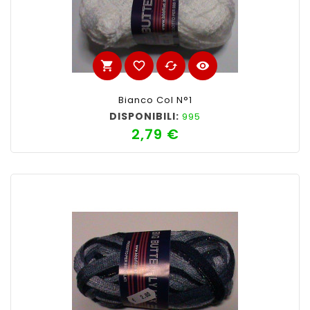
shopping_cart
favorite_border
cached
visibility
Bianco Col N°1
DISPONIBILI:
995
2,79 €
Prezzo