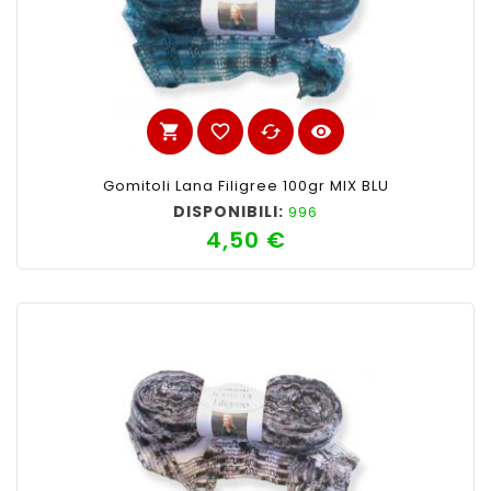
shopping_cart
favorite_border
cached
visibility
Gomitoli Lana Filigree 100gr MIX BLU
DISPONIBILI:
996
4,50 €
Prezzo