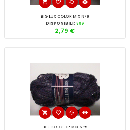
shopping_cart
favorite_border
cached
visibility
BIG LUX COLOR MIX N°9
DISPONIBILI:
999
2,79 €
Prezzo
shopping_cart
favorite_border
cached
visibility
BIG LUX COLR MIX N°5