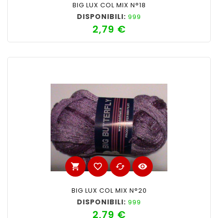
BIG LUX COL MIX N°18
DISPONIBILI:
999
2,79 €
Prezzo
shopping_cart
favorite_border
cached
visibility
BIG LUX COL MIX N°20
DISPONIBILI:
999
2,79 €
Prezzo