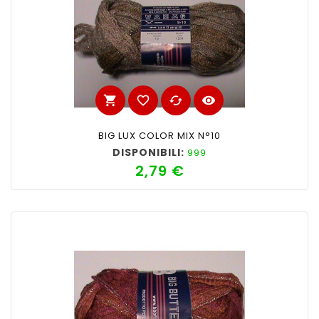
shopping_cart
favorite_border
cached
visibility
BIG LUX COLOR MIX N°10
DISPONIBILI:
999
2,79 €
Prezzo