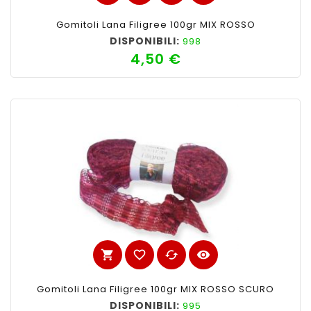
Gomitoli Lana Filigree 100gr MIX ROSSO
DISPONIBILI:
998
4,50 €
Prezzo
shopping_cart
favorite_border
cached
visibility
Gomitoli Lana Filigree 100gr MIX ROSSO SCURO
DISPONIBILI:
995