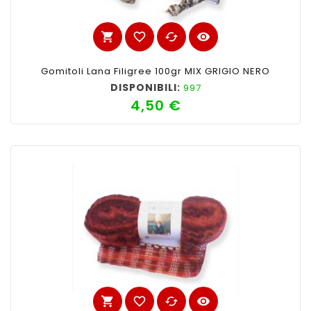
shopping_cart
favorite_border
cached
visibility
Gomitoli Lana Filigree 100gr MIX GRIGIO NERO
DISPONIBILI:
997
4,50 €
Prezzo
shopping_cart
favorite_border
cached
visibility