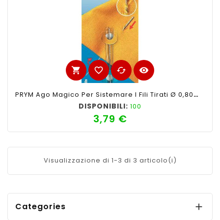
shopping_cart
favorite_border
cached
visibility
PRYM Ago Magico Per Sistemare I Fili Tirati Ø 0,80mm
DISPONIBILI:
100
3,79 €
Prezzo
Visualizzazione di 1-3 di 3 articolo(i)
Categories
