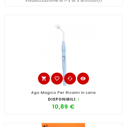
Visualizzazione di 1-3 di 3 articolo(i)
shopping_cart
favorite_border
cached
visibility
Ago Magico Per Ricami In Lana
DISPONIBILI:
1
10,89 €
Prezzo