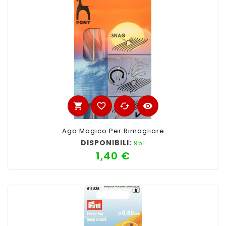
shopping_cart
favorite_border
cached
visibility
Ago Magico Per Rimagliare
DISPONIBILI:
951
1,40 €
Prezzo