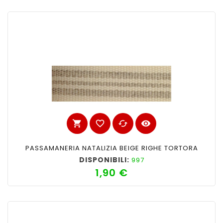
shopping_cart
favorite_border
cached
visibility
PASSAMANERIA NATALIZIA BEIGE RIGHE TORTORA
DISPONIBILI:
997
1,90 €
Prezzo