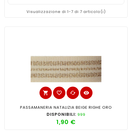
Visualizzazione di 1-7 di 7 articolo(i)
shopping_cart
favorite_border
cached
visibility
PASSAMANERIA NATALIZIA BEIGE RIGHE ORO
DISPONIBILI:
999
1,90 €
Prezzo