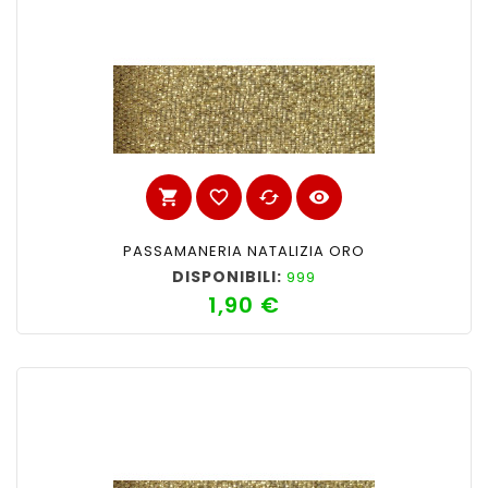
shopping_cart
favorite_border
cached
visibility
PASSAMANERIA NATALIZIA ORO
DISPONIBILI:
999
1,90 €
Prezzo