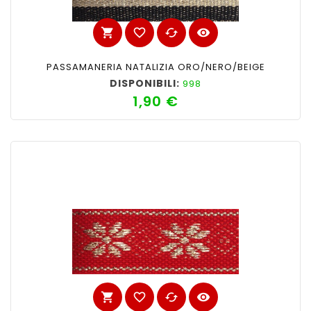
shopping_cart
favorite_border
cached
visibility
PASSAMANERIA NATALIZIA ORO/NERO/BEIGE
DISPONIBILI:
998
1,90 €
Prezzo
shopping_cart
favorite_border
cached
visibility