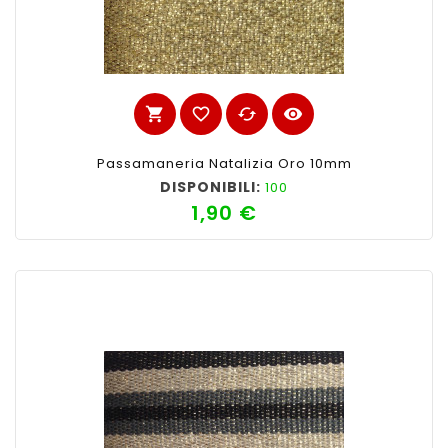
shopping_cart
favorite_border
cached
visibility
Passamaneria Natalizia Oro 10mm
DISPONIBILI:
100
1,90 €
Prezzo