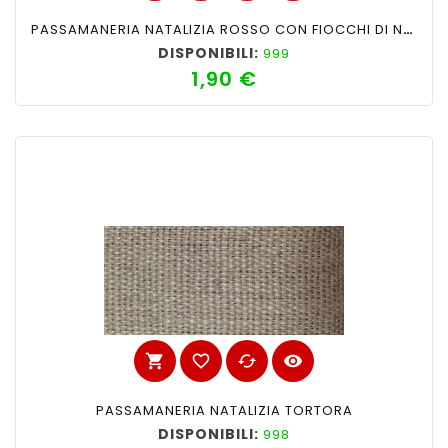
PASSAMANERIA NATALIZIA ROSSO CON FIOCCHI DI NATALE ORO
DISPONIBILI:
999
1,90 €
Prezzo
shopping_cart
favorite_border
cached
visibility
PASSAMANERIA NATALIZIA TORTORA
DISPONIBILI:
998