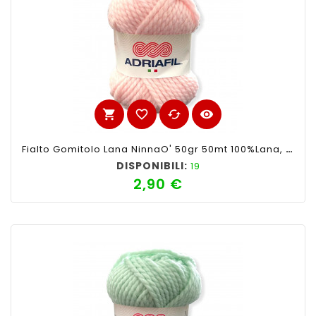
shopping_cart
favorite_border
cached
visibility
Fialto Gomitolo Lana NinnaO' 50gr 50mt 100%lana, Rosa N°43-Ferri Consigliati N°6
DISPONIBILI:
19
2,90 €
Prezzo