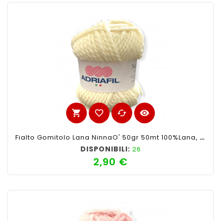
shopping_cart
favorite_border
cached
visibility
Fialto Gomitolo Lana NinnaO' 50gr 50mt 100%lana, Giallo N°41-Ferri Consigliati N°6
DISPONIBILI:
26
2,90 €
Prezzo