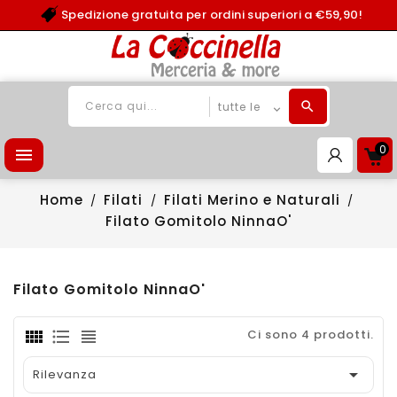
Spedizione gratuita per ordini superiori a €59,90!
0

Home
Filati
Filati Merino e Naturali
Filato Gomitolo NinnaO'
Filato Gomitolo NinnaO'
Ci sono 4 prodotti.

Rilevanza