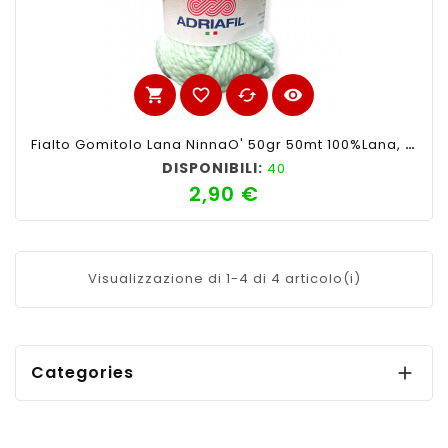
shopping_cart
favorite_border
cached
visibility
Fialto Gomitolo Lana NinnaO' 50gr 50mt 100%lana, Verde Acqua N°42-Ferri Consigliati N°6
DISPONIBILI:
40
2,90 €
Prezzo
Visualizzazione di 1-4 di 4 articolo(i)
Categories
