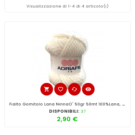
Visualizzazione di 1-4 di 4 articolo(i)
shopping_cart
favorite_border
cached
visibility
Fialto Gomitolo Lana NinnaO' 50gr 50mt 100%lana, Avorio N°45-Ferri Consigliati N°6
DISPONIBILI:
37
2,90 €
Prezzo