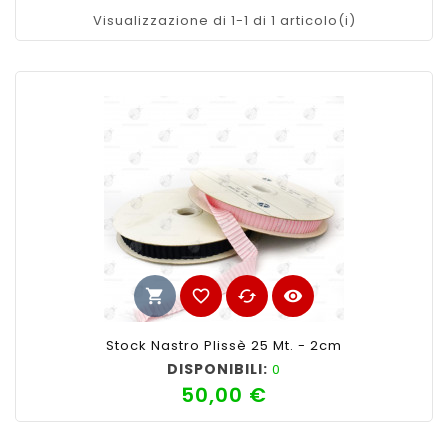
Visualizzazione di 1-1 di 1 articolo(i)
shopping_cart
favorite_border
cached
visibility
Stock Nastro Plissè 25 Mt. - 2cm
DISPONIBILI:
0
50,00 €
Prezzo