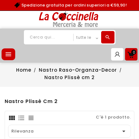
Spedizione gratuita per ordini superiori a €59,90!
0

Home
Nastro Raso-Organza-Decor
Nastro Plissè cm 2
Nastro Plissè Cm 2
C'è 1 prodotto.

Rilevanza