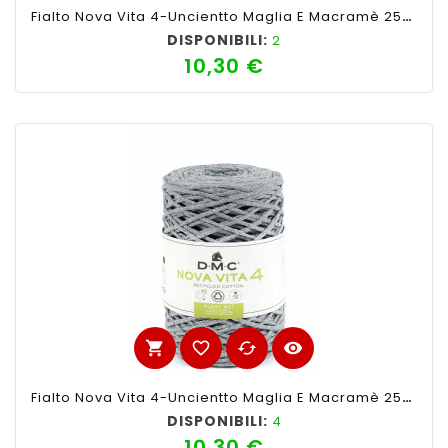
Fialto Nova Vita 4-Uncientto Maglia E Macramè 250gr 200mt-Ferri Consigliati N°4-Colore Giallo
DISPONIBILI:
2
10,30 €
Prezzo
shopping_cart
favorite_border
cached
visibility
Fialto Nova Vita 4-Uncientto Maglia E Macramè 250gr 200mt-Ferri Consigliati N°4-Colore Grigio Ch
DISPONIBILI:
4
10,30 €
Prezzo