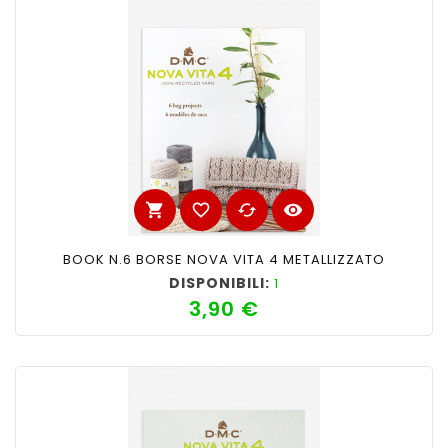
shopping_cart
favorite_border
cached
visibility
BOOK N.6 BORSE NOVA VITA 4 METALLIZZATO
DISPONIBILI:
1
3,90 €
Prezzo