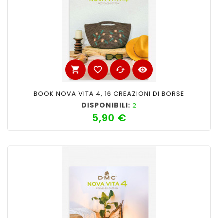
shopping_cart
favorite_border
cached
visibility
BOOK NOVA VITA 4, 16 CREAZIONI DI BORSE
DISPONIBILI:
2
5,90 €
Prezzo