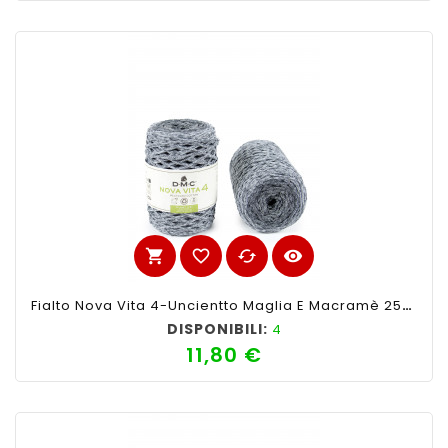
shopping_cart
favorite_border
cached
visibility
Fialto Nova Vita 4-Uncientto Maglia E Macramè 250gr 200mt-Ferri Consigliati N°4 -Colore Mix Grigio
DISPONIBILI:
4
11,80 €
Prezzo