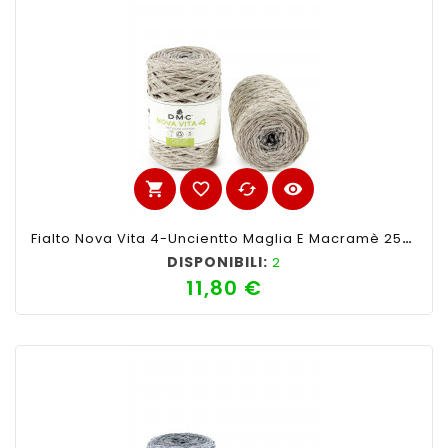
shopping_cart
favorite_border
cached
visibility
Fialto Nova Vita 4-Uncientto Maglia E Macramè 250gr 200mt-Ferri Consigliati N°4 -Colore Mix Sabbia
DISPONIBILI:
2
11,80 €
Prezzo