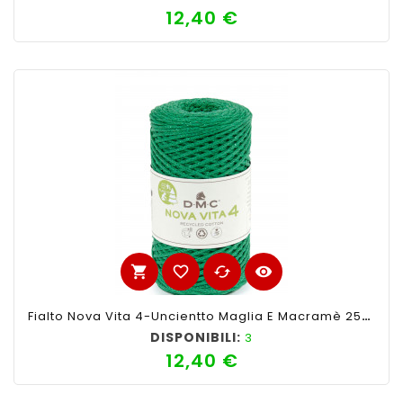
12,40 €
Prezzo
shopping_cart
favorite_border
cached
visibility
Fialto Nova Vita 4-Uncientto Maglia E Macramè 250gr 200mt-Ferri Consigliati N°4 -Colore Verde Lurex Verde
DISPONIBILI:
3
12,40 €
Prezzo