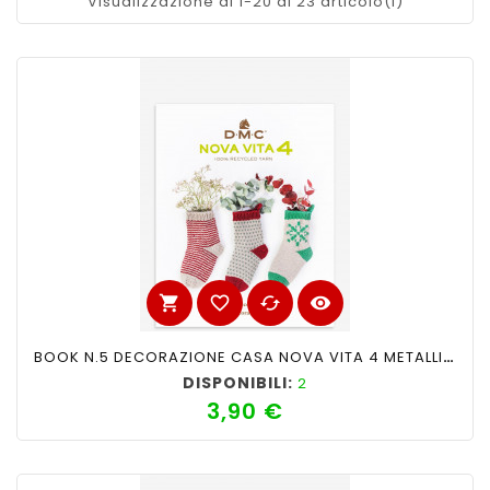
Visualizzazione di 1-20 di 23 articolo(i)
shopping_cart
favorite_border
cached
visibility
BOOK N.5 DECORAZIONE CASA NOVA VITA 4 METALLIZZATO
DISPONIBILI:
2
3,90 €
Prezzo