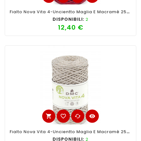
Fialto Nova Vita 4-Uncientto Maglia E Macramè 250gr 200mt-Ferri Consigliati N°4 -Colore Rosso Lurex Rosso
DISPONIBILI:
2
12,40 €
Prezzo
shopping_cart
favorite_border
cached
visibility
Fialto Nova Vita 4-Uncientto Maglia E Macramè 250gr 200mt-Ferri Consigliati N°4 -Colore Sabbia Lurex Argento
DISPONIBILI:
2