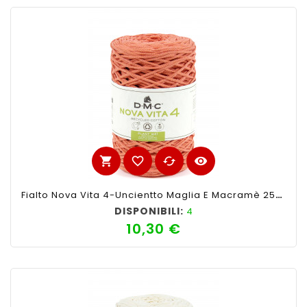
shopping_cart
favorite_border
cached
visibility
Fialto Nova Vita 4-Uncientto Maglia E Macramè 250gr 200mt-Ferri Consigliati N°4-Colore Arancio
DISPONIBILI:
4
10,30 €
Prezzo