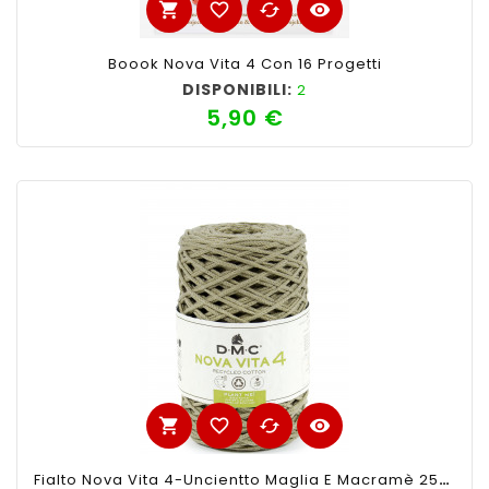
shopping_cart
favorite_border
cached
visibility
Boook Nova Vita 4 Con 16 Progetti
DISPONIBILI:
2
5,90 €
Prezzo
shopping_cart
favorite_border
cached
visibility
Fialto Nova Vita 4-Uncientto Maglia E Macramè 250gr 200mt-Ferri Consigliati N°4 -Colore Militare