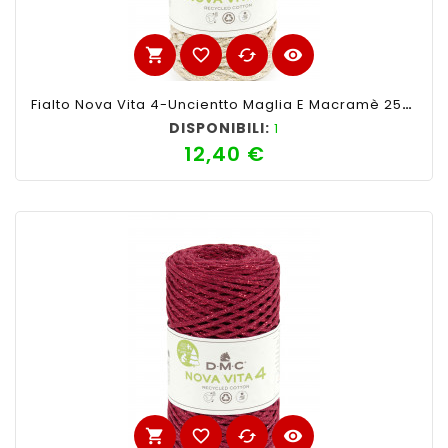
shopping_cart
favorite_border
cached
visibility
Fialto Nova Vita 4-Uncientto Maglia E Macramè 250gr 200mt-Ferri Consigliati N°4 -Colore Panna Lurex Oro
DISPONIBILI:
1
12,40 €
Prezzo
shopping_cart
favorite_border
cached
visibility