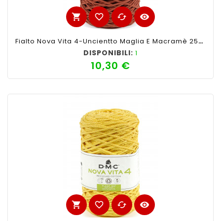
shopping_cart
favorite_border
cached
visibility
Fialto Nova Vita 4-Uncientto Maglia E Macramè 250gr 200mt-Ferri Consigliati N°4-Colore Cuoio
DISPONIBILI:
1
10,30 €
Prezzo
shopping_cart
favorite_border
cached
visibility