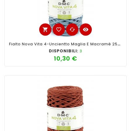
shopping_cart
favorite_border
cached
visibility
Fialto Nova Vita 4-Uncientto Maglia E Macramè 250gr 200mt-Ferri Consigliati N°4-Colore Azzurro
DISPONIBILI:
3
10,30 €
Prezzo