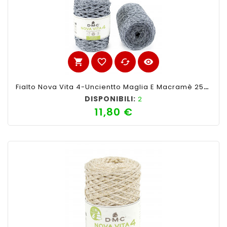
shopping_cart
favorite_border
cached
visibility
Fialto Nova Vita 4-Uncientto Maglia E Macramè 250gr 200mt-Ferri Consigliati N°4 -Colore Mix Verde
DISPONIBILI:
2
11,80 €
Prezzo