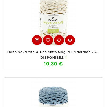
shopping_cart
favorite_border
cached
visibility
Fialto Nova Vita 4-Uncientto Maglia E Macramè 250gr 200mt-Ferri Consigliati N°4-Colore Avorio
DISPONIBILI:
1
10,30 €
Prezzo