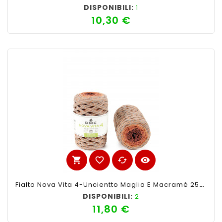
DISPONIBILI:
1
10,30 €
Prezzo
shopping_cart
favorite_border
cached
visibility
Fialto Nova Vita 4-Uncientto Maglia E Macramè 250gr 200mt-Ferri Consigliati N°4 -Colore Mix Arancio
DISPONIBILI:
2
11,80 €
Prezzo