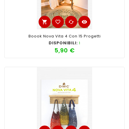
shopping_cart
favorite_border
cached
visibility
Boook Nova Vita 4 Con 15 Progetti
DISPONIBILI:
1
5,90 €
Prezzo