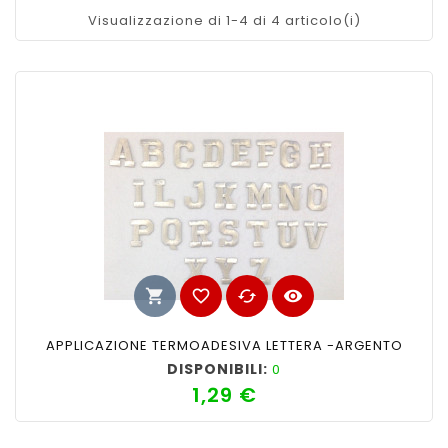
Visualizzazione di 1-4 di 4 articolo(i)
shopping_cart
favorite_border
cached
visibility
APPLICAZIONE TERMOADESIVA LETTERA -ARGENTO
DISPONIBILI:
0
1,29 €
Prezzo