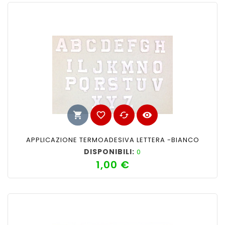
shopping_cart
favorite_border
cached
visibility
APPLICAZIONE TERMOADESIVA LETTERA -BIANCO
DISPONIBILI:
0
1,00 €
Prezzo