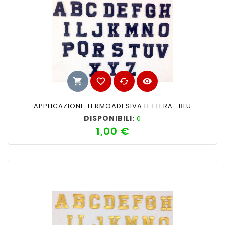
shopping_cart
favorite_border
cached
visibility
APPLICAZIONE TERMOADESIVA LETTERA -BLU
DISPONIBILI:
0
1,00 €
Prezzo