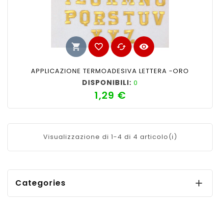
shopping_cart
favorite_border
cached
visibility
APPLICAZIONE TERMOADESIVA LETTERA -ORO
DISPONIBILI:
0
1,29 €
Prezzo
Visualizzazione di 1-4 di 4 articolo(i)
Categories
