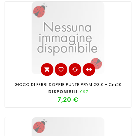
shopping_cart
favorite_border
cached
visibility
GIOCO DI FERRI DOPPIE PUNTE PRYM Ø3.0 - Cm20
DISPONIBILI:
997
7,20 €
Prezzo