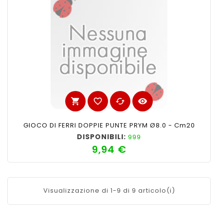
shopping_cart
favorite_border
cached
visibility
GIOCO DI FERRI DOPPIE PUNTE PRYM Ø8.0 - Cm20
DISPONIBILI:
999
9,94 €
Prezzo
Visualizzazione di 1-9 di 9 articolo(i)