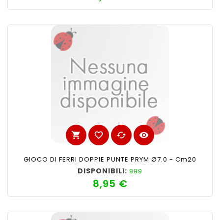
shopping_cart
favorite_border
cached
visibility
GIOCO DI FERRI DOPPIE PUNTE PRYM Ø7.0 - Cm20
DISPONIBILI:
999
8,95 €
Prezzo