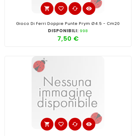
shopping_cart
favorite_border
cached
visibility
Gioco Di Ferri Doppie Punte Prym Ø4.5 - Cm20
DISPONIBILI:
998
7,50 €
Prezzo
shopping_cart
favorite_border
cached
visibility