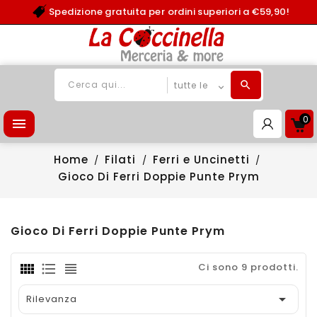
Spedizione gratuita per ordini superiori a €59,90!
0

Home
Filati
Ferri e Uncinetti
Gioco Di Ferri Doppie Punte Prym
Gioco Di Ferri Doppie Punte Prym
Ci sono 9 prodotti.

Rilevanza