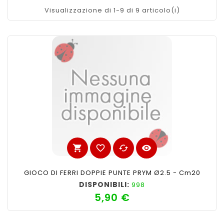
Visualizzazione di 1-9 di 9 articolo(i)
shopping_cart
favorite_border
cached
visibility
GIOCO DI FERRI DOPPIE PUNTE PRYM Ø2.5 - Cm20
DISPONIBILI:
998
5,90 €
Prezzo