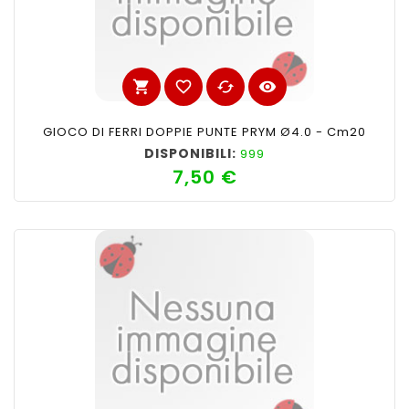
shopping_cart
favorite_border
cached
visibility
GIOCO DI FERRI DOPPIE PUNTE PRYM Ø4.0 - Cm20
DISPONIBILI:
999
7,50 €
Prezzo