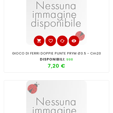
shopping_cart
favorite_border
cached
visibility
GIOCO DI FERRI DOPPIE PUNTE PRYM Ø3.5 - Cm20
DISPONIBILI:
998
7,20 €
Prezzo