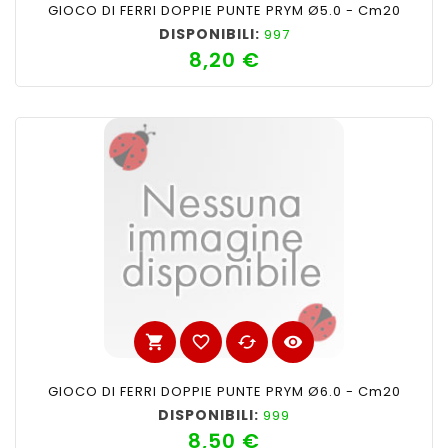
GIOCO DI FERRI DOPPIE PUNTE PRYM Ø5.0 - Cm20
DISPONIBILI:
997
8,20 €
Prezzo
shopping_cart
favorite_border
cached
visibility
GIOCO DI FERRI DOPPIE PUNTE PRYM Ø6.0 - Cm20
DISPONIBILI:
999
8,50 €
Prezzo