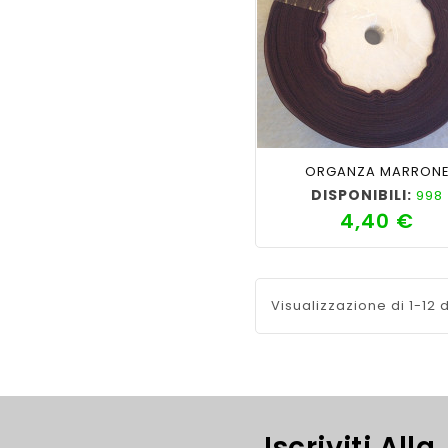
shopping_cart
favorite_border
cached
visib
ORGANZA MARRON
DISPONIBILI:
998
4,40 €
Pre
Visualizzazione di 1-12 d
Iscriviti Alla