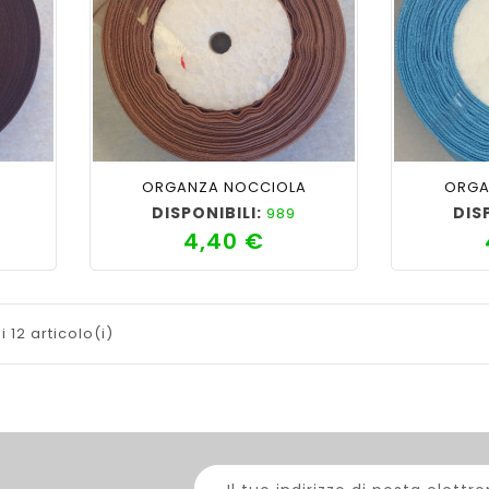
ility
shopping_cart
favorite_border
cached
visibility
shopping_cart
E
ORGANZA NOCCIOLA
ORGA
DISPONIBILI:
DIS
989
4,40 €
zzo
Prezzo
i 12 articolo(i)