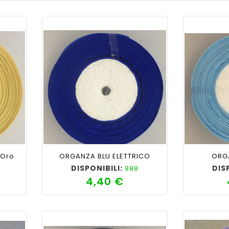
ility
shopping_cart
favorite_border
cached
visibility
shopping_cart
 Oro
ORGANZA BLU ELETTRICO
ORG
DISPONIBILI:
DIS
988
4,40 €
zzo
Prezzo