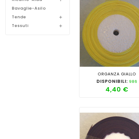
Bavaglie-Asilo
Tende

Tessuti

shopping_cart
favorite_border
cached
visib
ORGANZA GIALLO
DISPONIBILI:
986
4,40 €
Pre