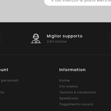
upporto
Spedizione g
Su ordine sopra
ount
Information
 personali
Home
Chi siamo
ito
Termini e condizioni
Spedizioni
Pagamento sicuro