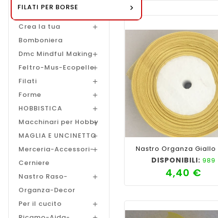
FILATI PER BORSE
Alamari
Crea la tua

Bomboniera
Dmc Mindful Making

Feltro-Mus-Ecopelle

Filati

Forme

HOBBISTICA

Macchinari per Hobby

shopping_cart
favorite_border
cached
visib
MAGLIA E UNCINETTO

Nastro Organza Giallo
Merceria-Accessori-

DISPONIBILI:
989
Cerniere
4,40 €
Pre
Nastro Raso-

Organza-Decor
Per il cucito

Ricamo-Aida-
