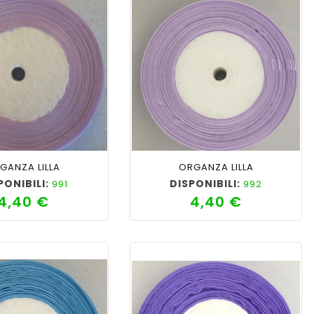
favorite_border
cached
visibility
shopping_cart
favorite_border
cached
visibility
GANZA LILLA
ORGANZA LILLA
PONIBILI:
DISPONIBILI:
991
992
4,40 €
4,40 €
Prezzo
Prezzo