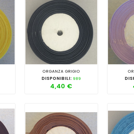
ility
shopping_cart
favorite_border
cached
visibility
shopping_cart
ORGANZA GRIGIO
OR
DISPONIBILI:
DIS
989
4,40 €
zzo
Prezzo