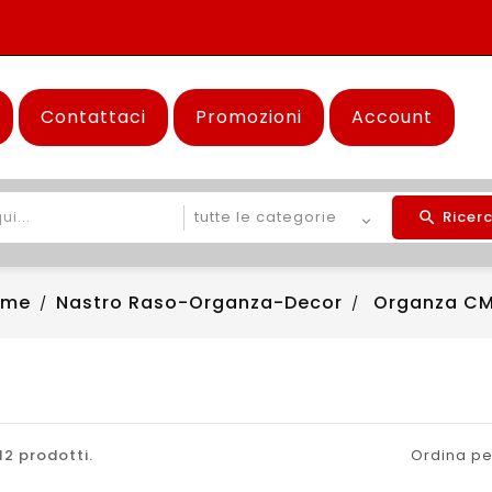
Contattaci
Promozioni
Account
Ricer
ome
Nastro Raso-Organza-Decor
Organza CM
12 prodotti.
Ordina pe