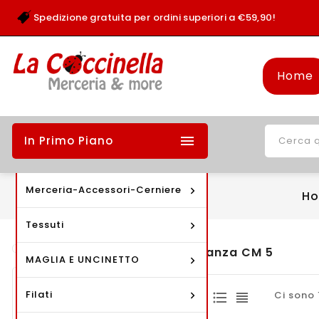
Spedizione gratuita per ordini superiori a €59,90!
Home

In Primo Piano
Merceria-Accessori-Cerniere
H
Tessuti
Organza CM 5
MAGLIA E UNCINETTO
Prodotti
Filati
Ci sono 
Bottoni - Fibbie -
