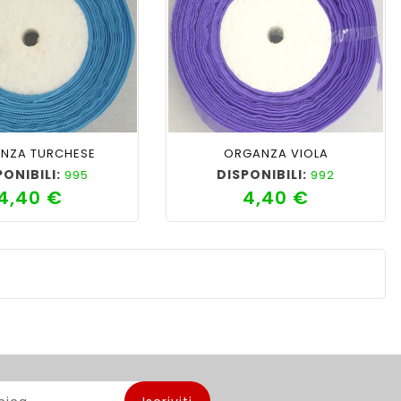
favorite_border
cached
visibility
shopping_cart
favorite_border
cached
visibility
NZA TURCHESE
ORGANZA VIOLA
PONIBILI:
DISPONIBILI:
995
992
4,40 €
4,40 €
Prezzo
Prezzo