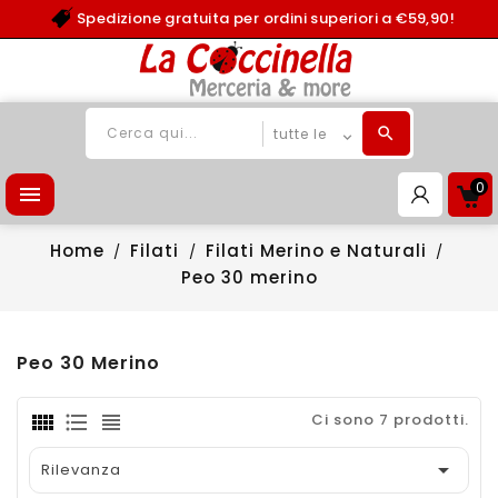
Spedizione gratuita per ordini superiori a €59,90!
0

Home
Filati
Filati Merino e Naturali
Peo 30 merino
Peo 30 Merino
Ci sono 7 prodotti.

Rilevanza