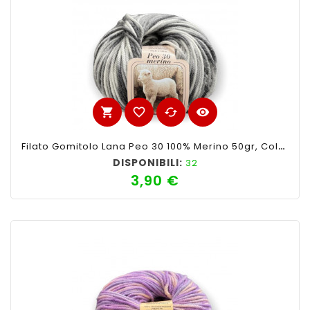
shopping_cart
favorite_border
cached
visibility
Filato Gomitolo Lana Peo 30 100% Merino 50gr, Colore Mix Grigio N°127-Ferri Consigliati N°3-4
DISPONIBILI:
32
3,90 €
Prezzo