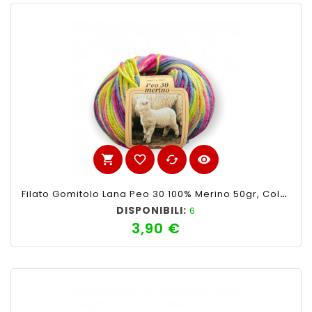
shopping_cart
favorite_border
cached
visibility
Filato Gomitolo Lana Peo 30 100% Merino 50gr, Colore Mix Color N°141-Ferri Consigliati N°3-4
DISPONIBILI:
6
3,90 €
Prezzo