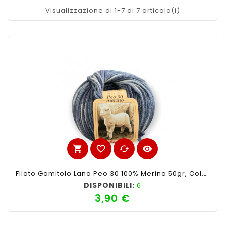
Visualizzazione di 1-7 di 7 articolo(i)
shopping_cart
favorite_border
cached
visibility
Filato Gomitolo Lana Peo 30 100% Merino 50gr, Colore Mix Blu N°126-Ferri Consigliati N°3-4
DISPONIBILI:
6
3,90 €
Prezzo