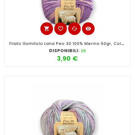
shopping_cart
favorite_border
cached
visibility
Filato Gomitolo Lana Peo 30 100% Merino 50gr, Colore Mix Lilla N°139-Ferri Consigliati N°3-4
DISPONIBILI:
36
3,90 €
Prezzo