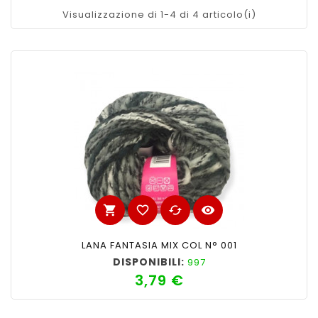
Visualizzazione di 1-4 di 4 articolo(i)
shopping_cart
favorite_border
cached
visibility
LANA FANTASIA MIX COL N° 001
DISPONIBILI:
997
3,79 €
Prezzo