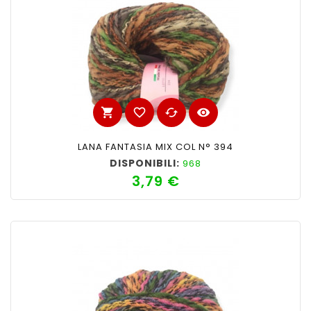
shopping_cart
favorite_border
cached
visibility
LANA FANTASIA MIX COL N° 394
DISPONIBILI:
968
3,79 €
Prezzo