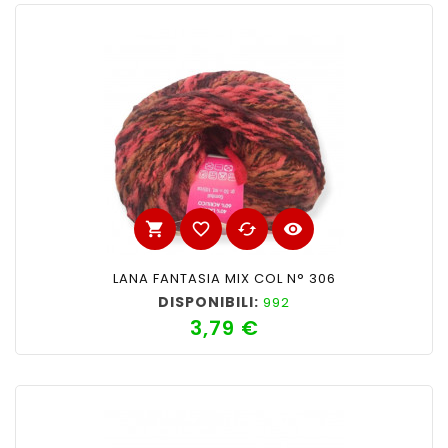
shopping_cart
favorite_border
cached
visibility
LANA FANTASIA MIX COL N° 306
DISPONIBILI:
992
3,79 €
Prezzo