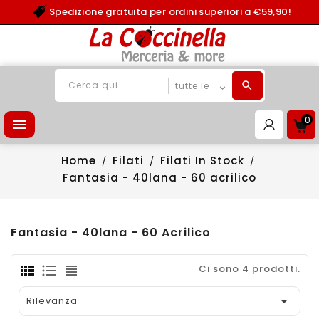
Spedizione gratuita per ordini superiori a €59,90!
0

Home
Filati
Filati In Stock
Fantasia - 40lana - 60 acrilico
Fantasia - 40lana - 60 Acrilico
Ci sono 4 prodotti.

Rilevanza