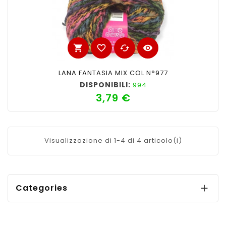
shopping_cart
favorite_border
cached
visibility
LANA FANTASIA MIX COL N°977
DISPONIBILI:
994
3,79 €
Prezzo
Visualizzazione di 1-4 di 4 articolo(i)
Categories
