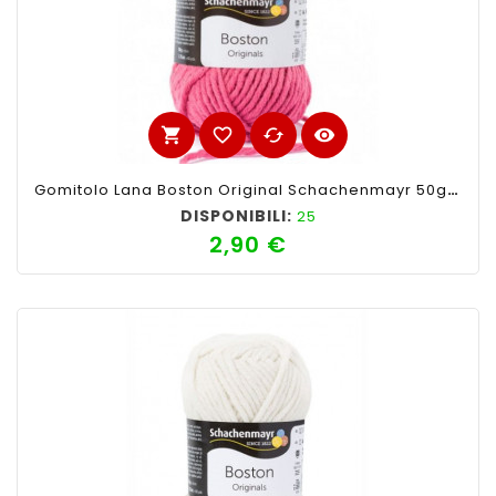
shopping_cart
favorite_border
cached
visibility
Gomitolo Lana Boston Original Schachenmayr 50gr,Ciclamino
DISPONIBILI:
25
2,90 €
Prezzo