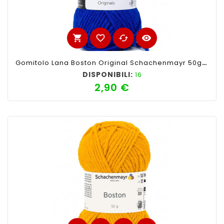
shopping_cart
favorite_border
cached
visibility
Gomitolo Lana Boston Original Schachenmayr 50gr, Bluette 151
DISPONIBILI:
16
2,90 €
Prezzo