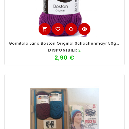
shopping_cart
favorite_border
cached
visibility
Gomitolo Lana Boston Original Schachenmayr 50gr,Viola 049
DISPONIBILI:
2
2,90 €
Prezzo