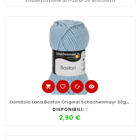
Visualizzazione di 1-20 di 25 articolo(i)
shopping_cart
favorite_border
cached
visibility
Gomitolo Lana Boston Original Schachenmayr 50gr, Azzurro
DISPONIBILI:
7
2,90 €
Prezzo