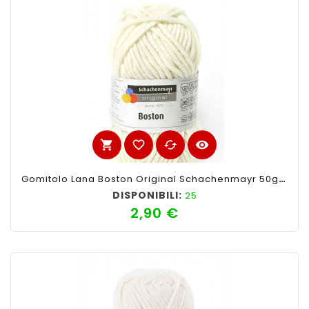
shopping_cart
favorite_border
cached
visibility
Gomitolo Lana Boston Original Schachenmayr 50gr, Bianco Lana 101
DISPONIBILI:
25
2,90 €
Prezzo