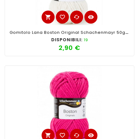
shopping_cart
favorite_border
cached
visibility
Gomitolo Lana Boston Original Schachenmayr 50gr,Colore Arancio 26
DISPONIBILI:
19
2,90 €
Prezzo
shopping_cart
favorite_border
cached
visibility