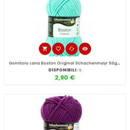
shopping_cart
favorite_border
cached
visibility
Gomitolo Lana Boston Original Schachenmayr 50gr,Tiffany 066
DISPONIBILI:
9
2,90 €
Prezzo