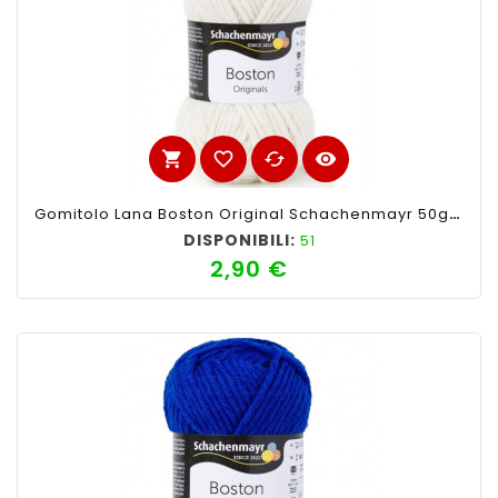
shopping_cart
favorite_border
cached
visibility
Gomitolo Lana Boston Original Schachenmayr 50gr, Bianco Panna 02
DISPONIBILI:
51
2,90 €
Prezzo