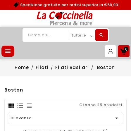
Spedizione gratuita per ordini superiori a €59,90!
0

Home
Filati
Filati Basilari
Boston
Boston
Ci sono 25 prodotti.

Rilevanza