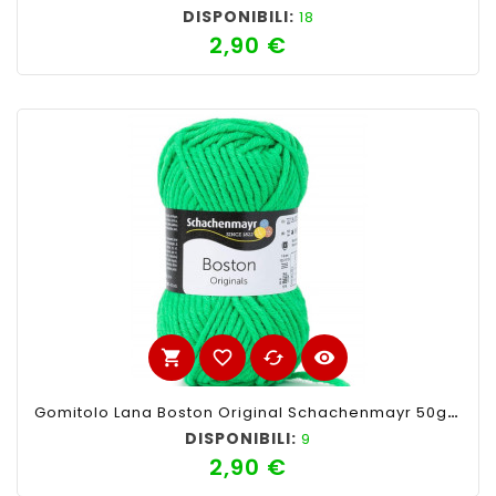
DISPONIBILI:
18
2,90 €
Prezzo
shopping_cart
favorite_border
cached
visibility
Gomitolo Lana Boston Original Schachenmayr 50gr, Verde Fluo 171
DISPONIBILI:
9
2,90 €
Prezzo