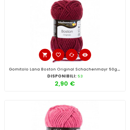
shopping_cart
favorite_border
cached
visibility
Gomitolo Lana Boston Original Schachenmayr 50gr,Bordeaux 132
DISPONIBILI:
53
2,90 €
Prezzo