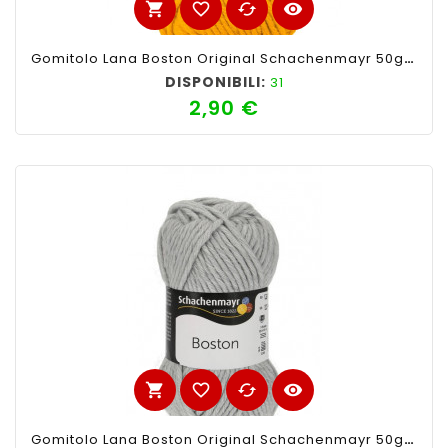
shopping_cart
favorite_border
cached
visibility
Gomitolo Lana Boston Original Schachenmayr 50gr, Giallo 123
DISPONIBILI:
31
2,90 €
Prezzo
shopping_cart
favorite_border
cached
visibility
Gomitolo Lana Boston Original Schachenmayr 50gr, Grigio