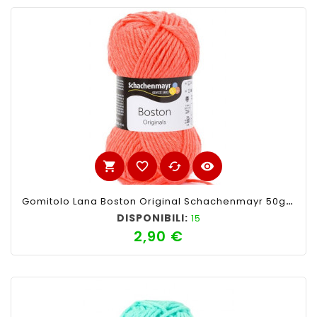
shopping_cart
favorite_border
cached
visibility
Gomitolo Lana Boston Original Schachenmayr 50gr,Salmone 133
DISPONIBILI:
15
2,90 €
Prezzo