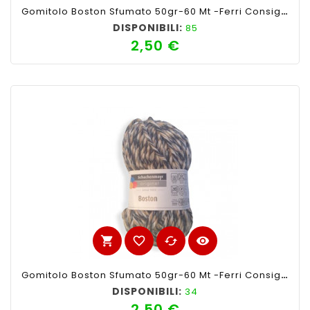
Gomitolo Boston Sfumato 50gr-60 Mt -Ferri Consigliati N°7-8 Colore Arancio/rosso N°280
DISPONIBILI:
85
2,50 €
Prezzo
shopping_cart
favorite_border
cached
visibility
Gomitolo Boston Sfumato 50gr-60 Mt -Ferri Consigliati N°7-8 Colore Beige Nero N°282
DISPONIBILI:
34
2,50 €
Prezzo