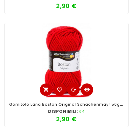
2,90 €
Prezzo
shopping_cart
favorite_border
cached
visibility
Gomitolo Lana Boston Original Schachenmayr 50gr,Rosso 31
DISPONIBILI:
64
2,90 €
Prezzo