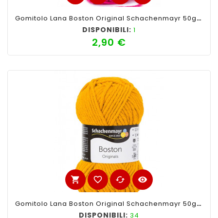
Gomitolo Lana Boston Original Schachenmayr 50gr,Fuxia 35
DISPONIBILI:
1
2,90 €
Prezzo
shopping_cart
favorite_border
cached
visibility
Gomitolo Lana Boston Original Schachenmayr 50gr,Giallo Ocra 21
DISPONIBILI:
34