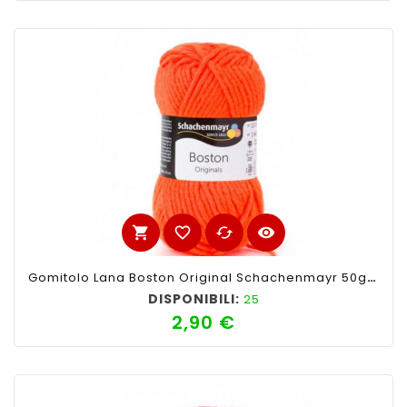
shopping_cart
favorite_border
cached
visibility
Gomitolo Lana Boston Original Schachenmayr 50gr,Arancio Fluo 122
DISPONIBILI:
25
2,90 €
Prezzo