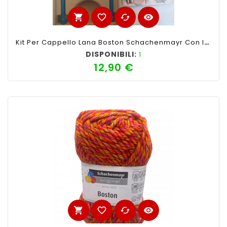
shopping_cart
favorite_border
cached
visibility
Kit Per Cappello Lana Boston Schachenmayr Con Istruzioni Ferri Inclusi
DISPONIBILI:
1
12,90 €
Prezzo
shopping_cart
favorite_border
cached
visibility