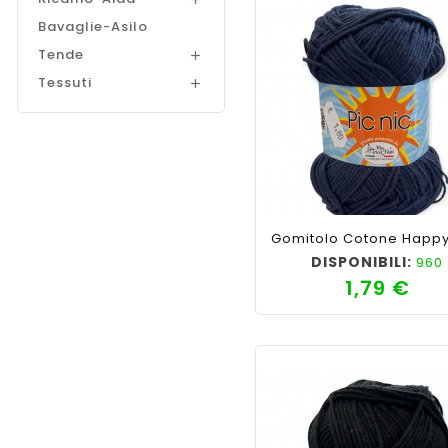
Bavaglie-Asilo
Tende

Tessuti

shopping_cart
favorite_border
cached
visib
DISPONIBILI:
960
1,79 €
Prez