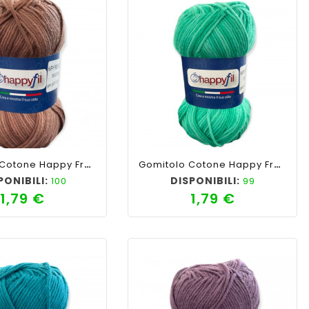
favorite_border
cached
visibility
shopping_cart
favorite_border
cached
visibility
Gomitolo Cotone Happy Fresh Picnic 50gr, Mix Marrone N°104
Gomitolo Cotone Happy Fresh Picnic 50gr, Mix Verde Acqua N°101
PONIBILI:
DISPONIBILI:
100
99
1,79 €
1,79 €
Prezzo
Prezzo