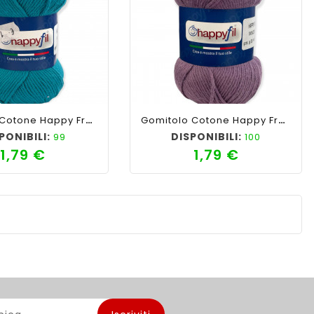
favorite_border
cached
visibility
shopping_cart
favorite_border
cached
visibility
Gomitolo Cotone Happy Fresh Picnic 50gr, Turchese N°29
Gomitolo Cotone Happy Fresh Picnic 50gr, Viola N°27
PONIBILI:
DISPONIBILI:
99
100
1,79 €
1,79 €
Prezzo
Prezzo