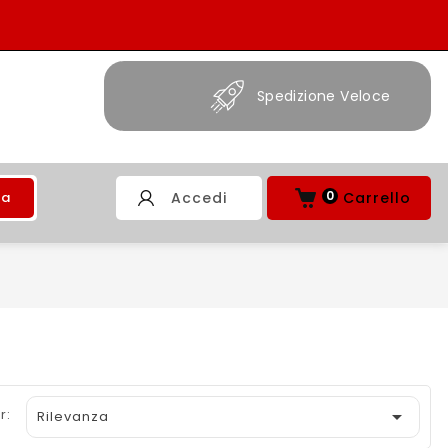
Spedizione Veloce
0
ca
Accedi
Carrello
r:

Rilevanza