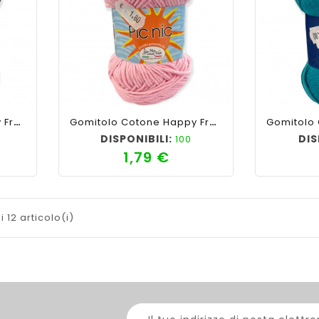
ility
shopping_cart
favorite_border
cached
visibility
shopping_cart
Gomitolo Cotone Happy Fresh Picnic 50gr, Nero N°19
Gomitolo Cotone Happy Fresh Picnic 50gr, Rosa N°10
DISPONIBILI:
DIS
100
1,79 €
zzo
Prezzo
i 12 articolo(i)