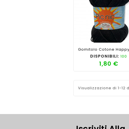
shopping_cart
favorite_border
cached
visib
DISPONIBILI:
100
1,80 €
Pre
Visualizzazione di 1-12 d
Iscriviti Alla