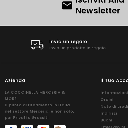
Newsletter
Invia un regalo
Invia un prodotto in regalo
Azienda
Il Tuo Acc
LA COCCINELLA MERCERIA &
Informazioni
MORE
Ordini
Il punto di riferimento in Italia
Note di cred
nel settore Merceria, e non solo,
Indirizzi
per Privati e Grossiti.
Buoni
I miei avvisi