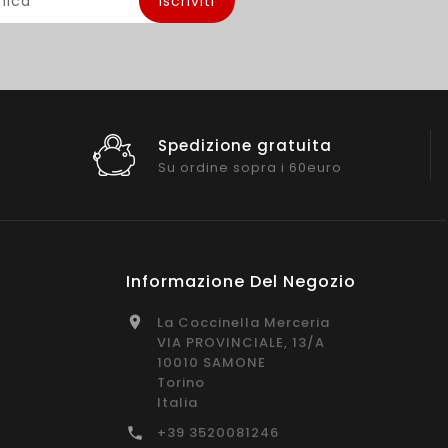
Spedizione gratuita
Su ordine sopra i 60euro
Informazione Del Negozio
La Coccinella Merceria

VIA PROVINCIALE, 13/A
10010 SAMONE
Torino
Italia
+39 3520081246
