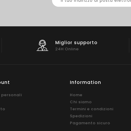
Miglior supporto
24H Online
ount
Information
 personali
Home
Chi siamo
ito
Termini e condizioni
Spedizioni
Pagamento sicuro