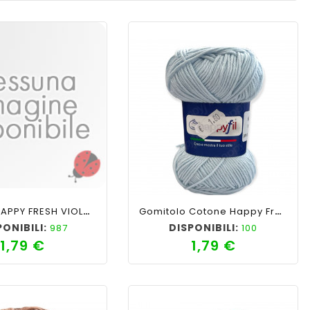
favorite_border
cached
visibility
shopping_cart
favorite_border
cached
visibility
COTONE HAPPY FRESH VIOLA COL N° 27
Gomitolo Cotone Happy Fresh Picnic 50gr, Azzurro N°11
PONIBILI:
DISPONIBILI:
987
100
1,79 €
1,79 €
Prezzo
Prezzo