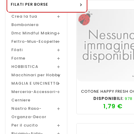
FILATI PER BORSE
Alamari
Crea la tua

Bomboniera
Dmc Mindful Making

Feltro-Mus-Ecopelle

Filati

Forme

HOBBISTICA

Macchinari per Hobby

shopping_cart
favorite_border
cached
visib
MAGLIA E UNCINETTO

Merceria-Accessori-

DISPONIBILI:
978
Cerniere
1,79 €
Prez
Nastro Raso-

Organza-Decor
Per il cucito

Ricamo-Aida-
