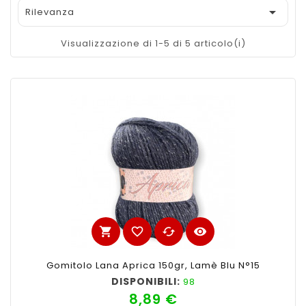

Rilevanza
Visualizzazione di 1-5 di 5 articolo(i)
shopping_cart
favorite_border
cached
visibility
Gomitolo Lana Aprica 150gr, Lamè Blu N°15
DISPONIBILI:
98
8,89 €
Prezzo