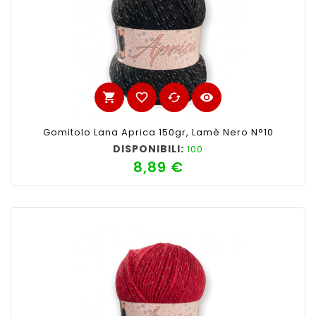
shopping_cart
favorite_border
cached
visibility
Gomitolo Lana Aprica 150gr, Lamè Nero N°10
DISPONIBILI:
100
8,89 €
Prezzo