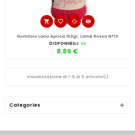
shopping_cart
favorite_border
cached
visibility
Gomitolo Lana Aprica 150gr, Lamè Rosso N°13
DISPONIBILI:
98
8,89 €
Prezzo
Visualizzazione di 1-5 di 5 articolo(i)
Categories
