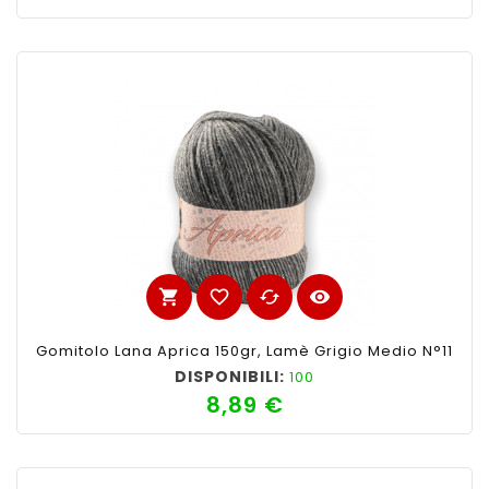
shopping_cart
favorite_border
cached
visibility
Gomitolo Lana Aprica 150gr, Lamè Grigio Medio N°11
DISPONIBILI:
100
8,89 €
Prezzo