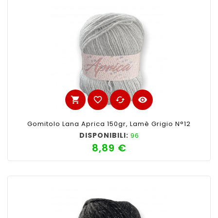
shopping_cart
favorite_border
cached
visibility
Gomitolo Lana Aprica 150gr, Lamè Grigio N°12
DISPONIBILI:
96
8,89 €
Prezzo