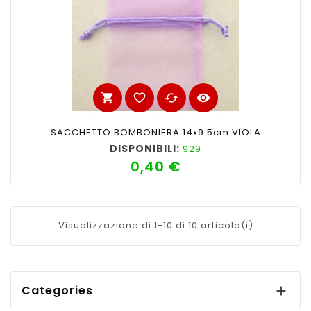
shopping_cart
favorite_border
cached
visibility
SACCHETTO BOMBONIERA 14x9.5cm VIOLA
DISPONIBILI:
929
0,40 €
Prezzo
Visualizzazione di 1-10 di 10 articolo(i)
Categories
