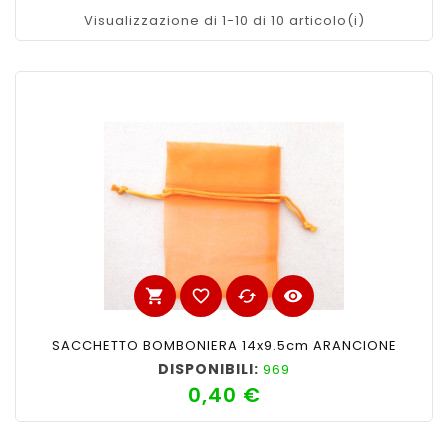
Visualizzazione di 1-10 di 10 articolo(i)
shopping_cart
favorite_border
cached
visibility
SACCHETTO BOMBONIERA 14x9.5cm ARANCIONE
DISPONIBILI:
969
0,40 €
Prezzo