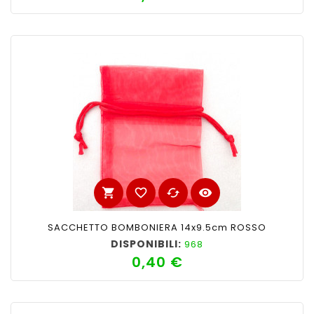
shopping_cart
favorite_border
cached
visibility
SACCHETTO BOMBONIERA 14x9.5cm ROSSO
DISPONIBILI:
968
0,40 €
Prezzo