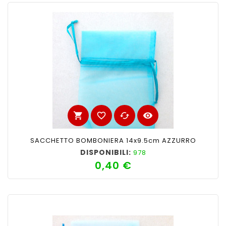
shopping_cart
favorite_border
cached
visibility
SACCHETTO BOMBONIERA 14x9.5cm AZZURRO
DISPONIBILI:
978
0,40 €
Prezzo