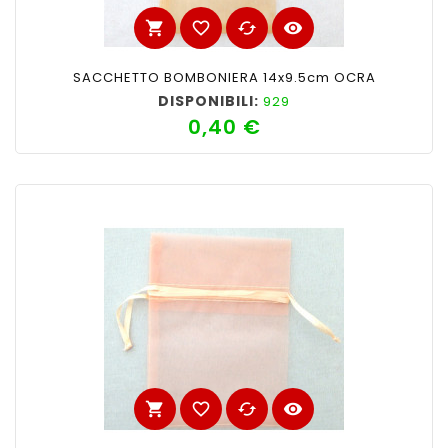
shopping_cart
favorite_border
cached
visibility
SACCHETTO BOMBONIERA 14x9.5cm OCRA
DISPONIBILI:
929
0,40 €
Prezzo
shopping_cart
favorite_border
cached
visibility