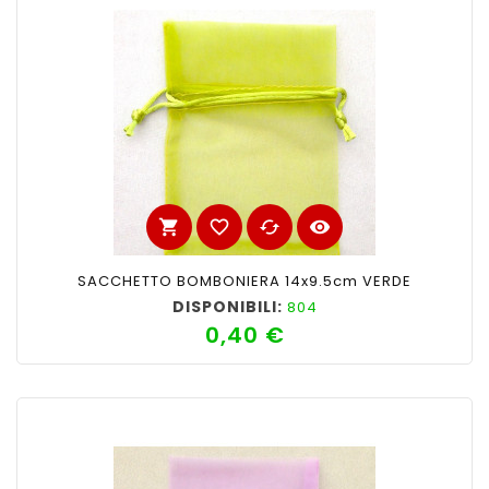
shopping_cart
favorite_border
cached
visibility
SACCHETTO BOMBONIERA 14x9.5cm VERDE
DISPONIBILI:
804
0,40 €
Prezzo