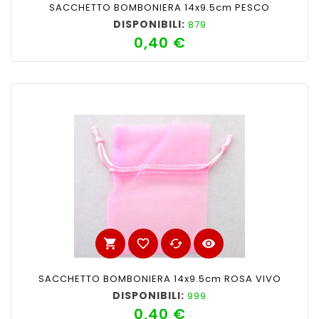
SACCHETTO BOMBONIERA 14x9.5cm PESCO
DISPONIBILI:
879
0,40 €
Prezzo
shopping_cart
favorite_border
cached
visibility
SACCHETTO BOMBONIERA 14x9.5cm ROSA VIVO
DISPONIBILI:
999
0,40 €
Prezzo