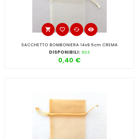
shopping_cart
favorite_border
cached
visibility
SACCHETTO BOMBONIERA 14x9.5cm CREMA
DISPONIBILI:
903
0,40 €
Prezzo