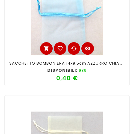
shopping_cart
favorite_border
cached
visibility
SACCHETTO BOMBONIERA 14x9.5cm AZZURRO CHIARO
DISPONIBILI:
989
0,40 €
Prezzo