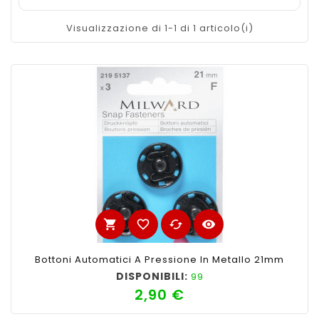
Visualizzazione di 1-1 di 1 articolo(i)
shopping_cart
favorite_border
cached
visibility
Bottoni Automatici A Pressione In Metallo 21mm
DISPONIBILI:
99
2,90 €
Prezzo