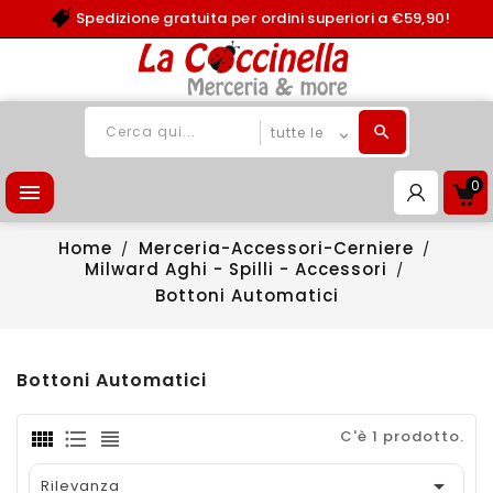
Spedizione gratuita per ordini superiori a €59,90!
0

Home
Merceria-Accessori-Cerniere
Milward Aghi - Spilli - Accessori
Bottoni Automatici
Bottoni Automatici
C'è 1 prodotto.

Rilevanza