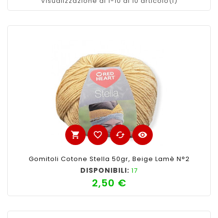
Visualizzazione di 1-10 di 10 articolo(i)
shopping_cart
favorite_border
cached
visibility
Gomitoli Cotone Stella 50gr, Beige Lamè N°2
DISPONIBILI:
17
2,50 €
Prezzo