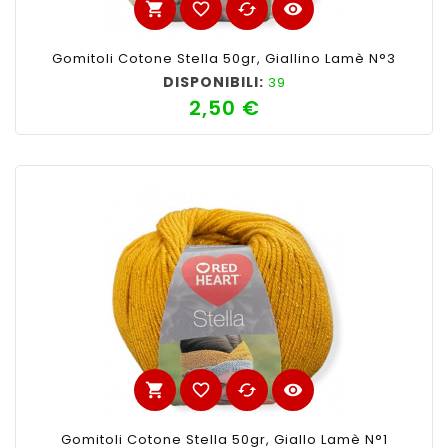
shopping_cart
favorite_border
cached
visibility
Gomitoli Cotone Stella 50gr, Giallino Lamè N°3
DISPONIBILI:
39
2,50 €
Prezzo
shopping_cart
favorite_border
cached
visibility
Gomitoli Cotone Stella 50gr, Giallo Lamè N°1