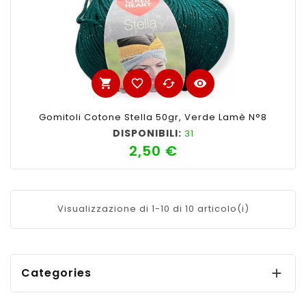
shopping_cart
favorite_border
cached
visibility
Gomitoli Cotone Stella 50gr, Verde Lamè N°8
DISPONIBILI:
31
2,50 €
Prezzo
Visualizzazione di 1-10 di 10 articolo(i)
Categories
