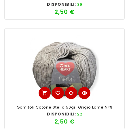
DISPONIBILI:
39
2,50 €
Prezzo
shopping_cart
favorite_border
cached
visibility
Gomitoli Cotone Stella 50gr, Grigio Lamè N°9
DISPONIBILI:
22
2,50 €
Prezzo