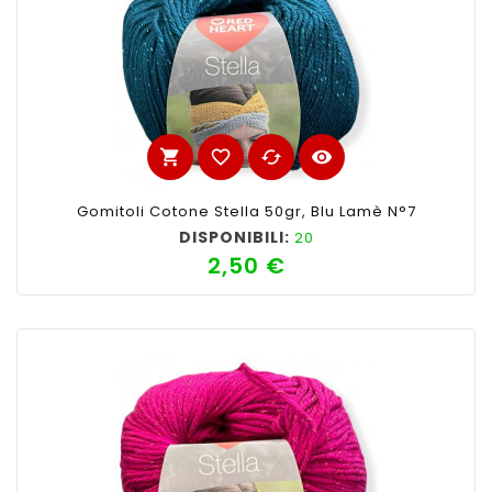
shopping_cart
favorite_border
cached
visibility
Gomitoli Cotone Stella 50gr, Blu Lamè N°7
DISPONIBILI:
20
2,50 €
Prezzo