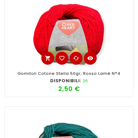
shopping_cart
favorite_border
cached
visibility
Gomitoli Cotone Stella 50gr, Rosso Lamè N°4
DISPONIBILI:
25
2,50 €
Prezzo