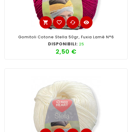
shopping_cart
favorite_border
cached
visibility
Gomitoli Cotone Stella 50gr, Fuxia Lamè N°6
DISPONIBILI:
25
2,50 €
Prezzo