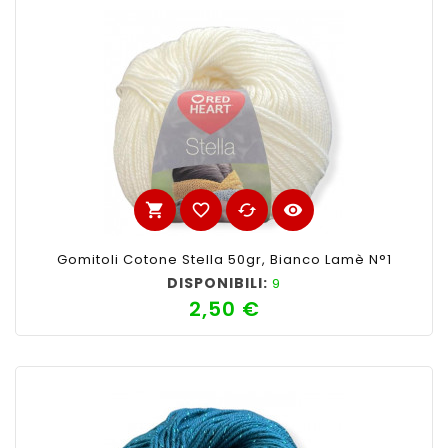
shopping_cart
favorite_border
cached
visibility
Gomitoli Cotone Stella 50gr, Bianco Lamè N°1
DISPONIBILI:
9
2,50 €
Prezzo