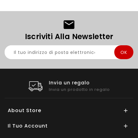
Iscriviti Alla Newsletter
Miglior supporto
galo
24H Online
About Store

Il Tuo Account
