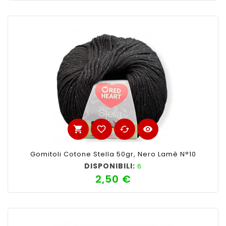
shopping_cart
favorite_border
cached
visibility
Gomitoli Cotone Stella 50gr, Nero Lamè N°10
DISPONIBILI:
6
2,50 €
Prezzo