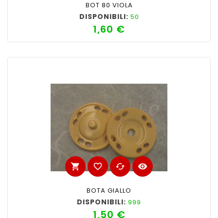
BOT 80 VIOLA
DISPONIBILI:
50
1,60 €
Prezzo
shopping_cart
favorite_border
cached
visibility
BOTA GIALLO
DISPONIBILI:
999
1,50 €
Prezzo