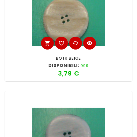
shopping_cart
favorite_border
cached
visibility
BOTR BEIGE
DISPONIBILI:
999
3,79 €
Prezzo