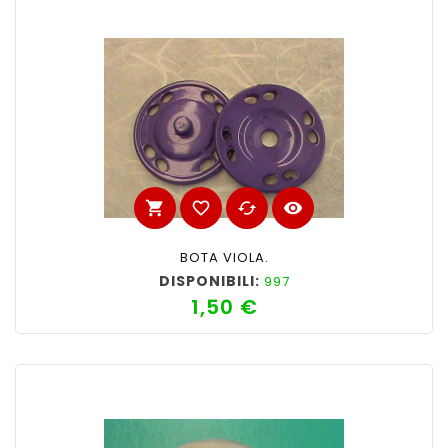
shopping_cart
favorite_border
cached
visibility
BOTA VIOLA.
DISPONIBILI:
997
1,50 €
Prezzo