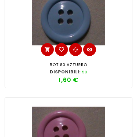
shopping_cart
favorite_border
cached
visibility
BOT 80 AZZURRO
DISPONIBILI:
50
1,60 €
Prezzo