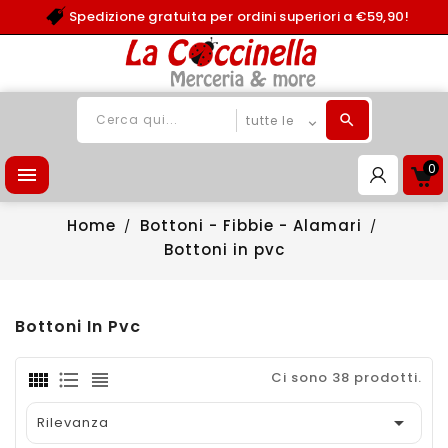
Spedizione gratuita per ordini superiori a €59,90!
0

Home
Bottoni - Fibbie - Alamari
Bottoni in pvc
Bottoni In Pvc
Ci sono 38 prodotti.

Rilevanza