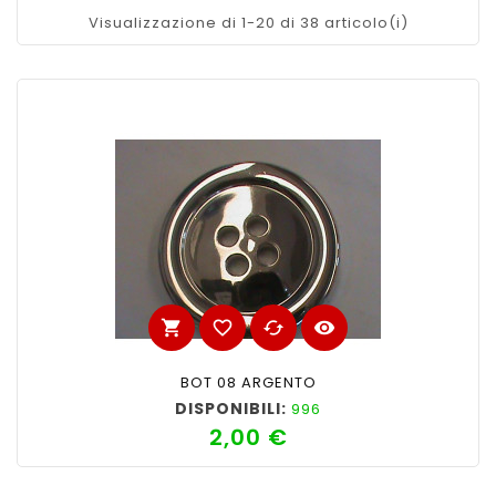
Visualizzazione di 1-20 di 38 articolo(i)
shopping_cart
favorite_border
cached
visibility
BOT 08 ARGENTO
DISPONIBILI:
996
2,00 €
Prezzo