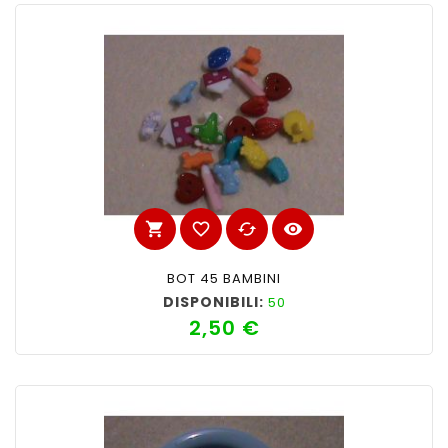
shopping_cart
favorite_border
cached
visibility
BOT 45 BAMBINI
DISPONIBILI:
50
2,50 €
Prezzo