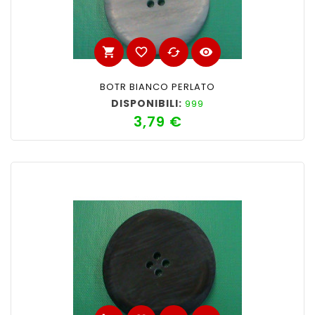
shopping_cart
favorite_border
cached
visibility
BOTR BIANCO PERLATO
DISPONIBILI:
999
3,79 €
Prezzo