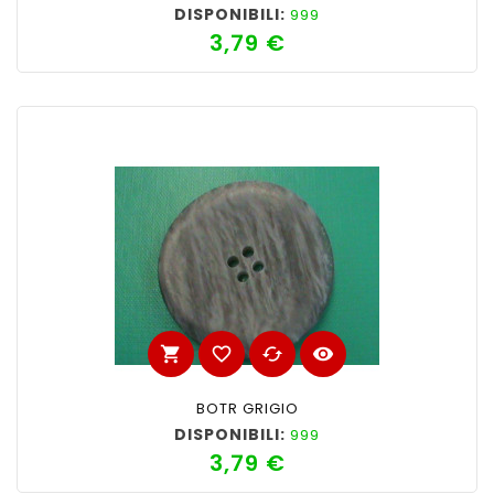
DISPONIBILI:
999
3,79 €
Prezzo
shopping_cart
favorite_border
cached
visibility
BOTR GRIGIO
DISPONIBILI:
999
3,79 €
Prezzo