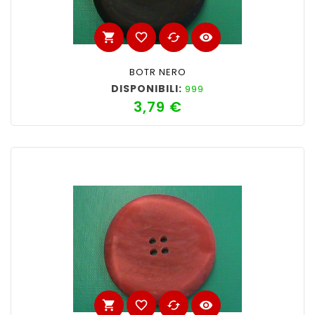
shopping_cart
favorite_border
cached
visibility
BOTR NERO
DISPONIBILI:
999
3,79 €
Prezzo
shopping_cart
favorite_border
cached
visibility