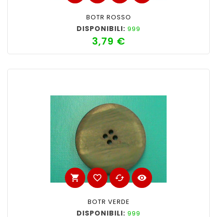
BOTR ROSSO
DISPONIBILI:
999
3,79 €
Prezzo
shopping_cart
favorite_border
cached
visibility
BOTR VERDE
DISPONIBILI:
999