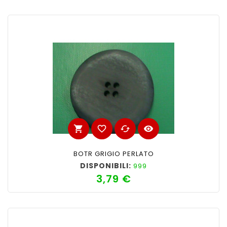
shopping_cart
favorite_border
cached
visibility
BOTR GRIGIO PERLATO
DISPONIBILI:
999
3,79 €
Prezzo