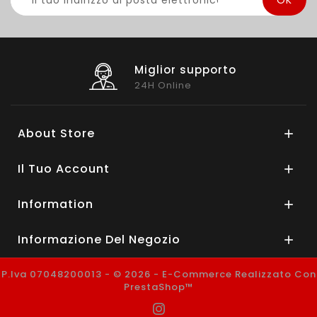
Miglior supporto
24H Online
About Store

Il Tuo Account

Information

Informazione Del Negozio

P.Iva 07048200013 - © 2026 - E-Commerce Realizzato Con
PrestaShop™