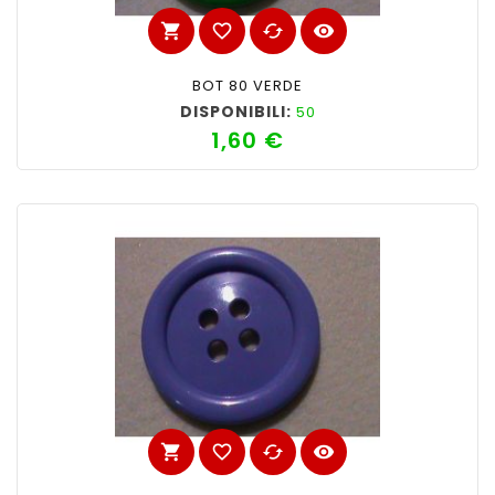
shopping_cart
favorite_border
cached
visibility
BOT 80 VERDE
DISPONIBILI:
50
1,60 €
Prezzo
shopping_cart
favorite_border
cached
visibility