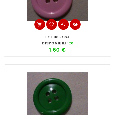
shopping_cart
favorite_border
cached
visibility
BOT 80 ROSA
DISPONIBILI:
20
1,60 €
Prezzo