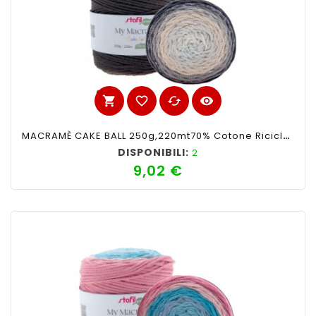
shopping_cart
favorite_border
cached
visibility
MACRAMÈ CAKE BALL 250g,220mt70% Cotone Riciclato 30% PoliestereMix Marrone N°4
DISPONIBILI:
2
9,02 €
Prezzo