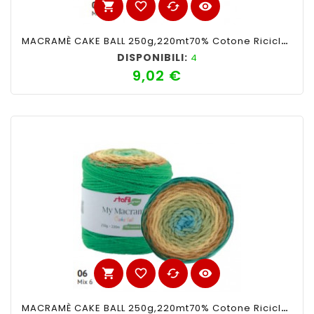
shopping_cart
favorite_border
cached
visibility
MACRAMÈ CAKE BALL 250g,220mt70% Cotone Riciclato 30% PoliestereMix Rosso N 1
DISPONIBILI:
4
9,02 €
Prezzo
shopping_cart
favorite_border
cached
visibility
MACRAMÈ CAKE BALL 250g,220mt70% Cotone Riciclato 30% PoliestereMix Verde N°6