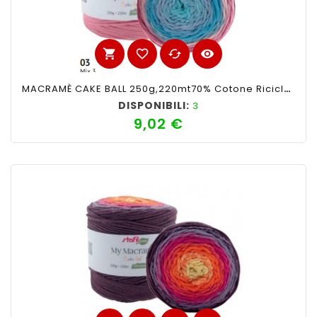
shopping_cart
favorite_border
cached
visibility
MACRAMÈ CAKE BALL 250g,220mt70% Cotone Riciclato 30% PoliestereMix Rosa N 3
DISPONIBILI:
3
9,02 €
Prezzo