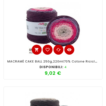
shopping_cart
favorite_border
cached
visibility
MACRAMÈ CAKE BALL 250g,220mt70% Cotone Riciclato 30% PoliestereMix Bordeaux N 5
DISPONIBILI:
4
9,02 €
Prezzo