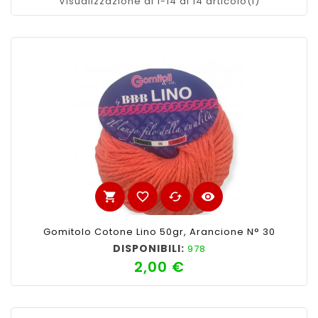
Visualizzazione di 1-14 di 14 articolo(i)
shopping_cart
favorite_border
cached
visibility
Gomitolo Cotone Lino 50gr, Arancione N° 30
DISPONIBILI:
978
2,00 €
Prezzo