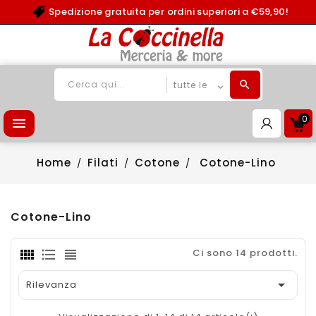
Spedizione gratuita per ordini superiori a €59,90!
0

Home
Filati
Cotone
Cotone-Lino
Cotone-Lino
Ci sono 14 prodotti.

Rilevanza