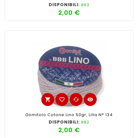
DISPONIBILI:
963
2,00 €
Prezzo
shopping_cart
favorite_border
cached
visibility
Gomitolo Cotone Lino 50gr, Lilla N° 134
DISPONIBILI:
982
2,00 €
Prezzo