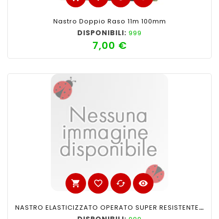
Nastro Doppio Raso 11m 100mm
DISPONIBILI:
999
7,00 €
Prezzo
shopping_cart
favorite_border
cached
visibility
NASTRO ELASTICIZZATO OPERATO SUPER RESISTENTE 6cm NERO LUREZ N°1