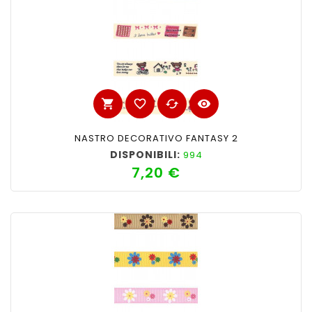
shopping_cart
favorite_border
cached
visibility
NASTRO DECORATIVO FANTASY 2
DISPONIBILI:
994
7,20 €
Prezzo