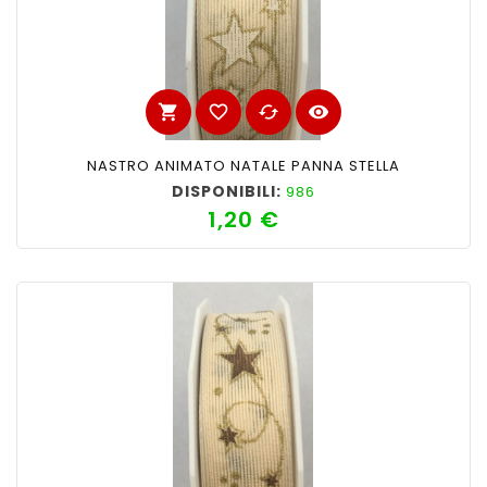
shopping_cart
favorite_border
cached
visibility
NASTRO ANIMATO NATALE PANNA STELLA
DISPONIBILI:
986
1,20 €
Prezzo