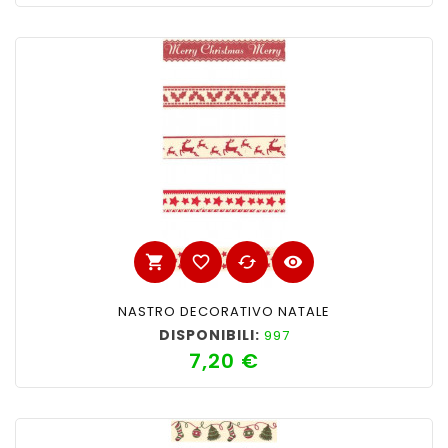
shopping_cart
favorite_border
cached
visibility
NASTRO DECORATIVO NATALE
DISPONIBILI:
997
7,20 €
Prezzo