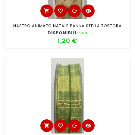
shopping_cart
favorite_border
cached
visibility
NASTRO ANIMATO NATALE PANNA STELLA TORTORA
DISPONIBILI:
998
1,20 €
Prezzo
shopping_cart
favorite_border
cached
visibility