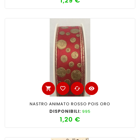
1,29 €
shopping_cart
favorite_border
cached
visibility
NASTRO ANIMATO ROSSO POIS ORO
DISPONIBILI:
995
1,20 €
Prezzo