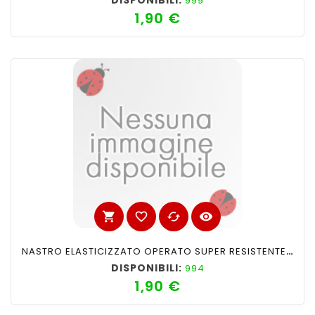
DISPONIBILI:
999
1,90 €
Prezzo
shopping_cart
favorite_border
cached
visibility
NASTRO ELASTICIZZATO OPERATO SUPER RESISTENTE 6cm NERO ROMBO N°13
DISPONIBILI:
994
1,90 €
Prezzo