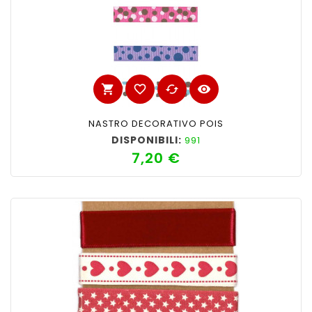
shopping_cart
favorite_border
cached
visibility
NASTRO DECORATIVO POIS
DISPONIBILI:
991
7,20 €
Prezzo