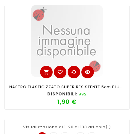
shopping_cart
favorite_border
cached
visibility
NASTRO ELASTICIZZATO SUPER RESISTENTE 5cm BLUETTE N°16
DISPONIBILI:
992
1,90 €
Prezzo
Visualizzazione di 1-20 di 133 articolo(i)