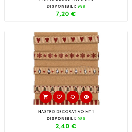
DISPONIBILI:
998
7,20 €
Prezzo
shopping_cart
favorite_border
cached
visibility
NASTRO DECORATIVO MT 1
DISPONIBILI:
989
2,40 €
Prezzo