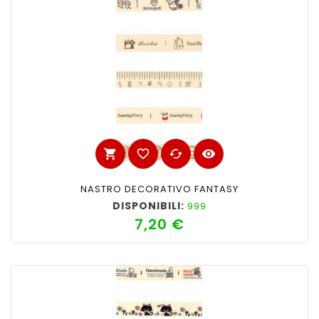
shopping_cart
favorite_border
cached
visibility
NASTRO DECORATIVO FANTASY
DISPONIBILI:
999
7,20 €
Prezzo