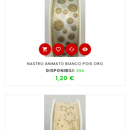
shopping_cart
favorite_border
cached
visibility
NASTRO ANIMATO BIANCO POIS ORO
DISPONIBILI:
998
1,20 €
Prezzo