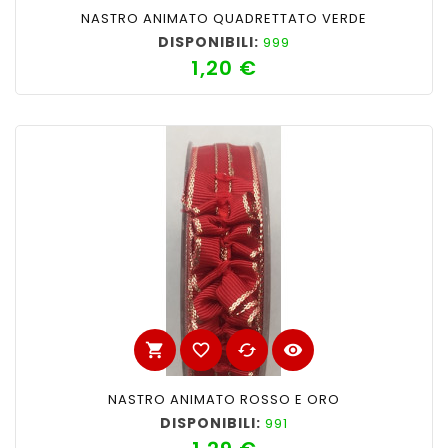
NASTRO ANIMATO QUADRETTATO VERDE
DISPONIBILI:
999
1,20 €
Prezzo
shopping_cart
favorite_border
cached
visibility
NASTRO ANIMATO ROSSO E ORO
DISPONIBILI:
991
Prezzo