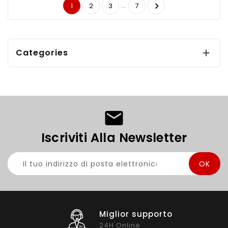
…

1
2
3
7
Categories

Iscriviti Alla Newsletter
Miglior supporto
24H Online