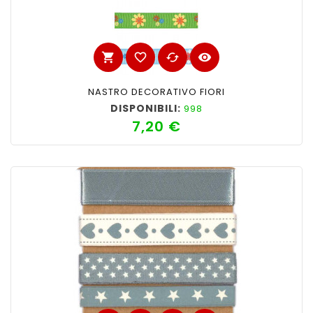
shopping_cart
favorite_border
cached
visibility
NASTRO DECORATIVO FIORI
DISPONIBILI:
998
7,20 €
Prezzo