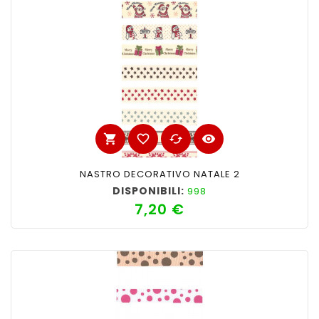
shopping_cart
favorite_border
cached
visibility
NASTRO DECORATIVO NATALE 2
DISPONIBILI:
998
7,20 €
Prezzo