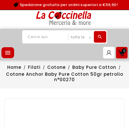
Spedizione gratuita per ordini superiori a €59,90!
0

Home
Filati
Cotone
Baby Pure Cotton
Cotone Anchor Baby Pure Cotton 50gr petrolio
n°00270