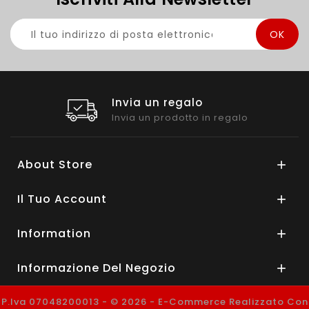
Invia un regalo
Invia un prodotto in regalo
About Store

Il Tuo Account

Information

Informazione Del Negozio

P.Iva 07048200013 - © 2026 - E-Commerce Realizzato Con