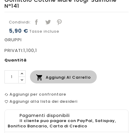
N°141
Condividi:
5,90 €
Tasse incluse
GRUPPI
PRIVATI:1,100,1
Quantità

Aggiungi Al Carrello
Aggiungi per confrontare
cached
Aggiungi alla lista dei desideri
favorite_border
Pagamenti disponibili
Il cliente puo pagare con PayPal, Satispay,
Bonifico Bancario, Carta di Credico