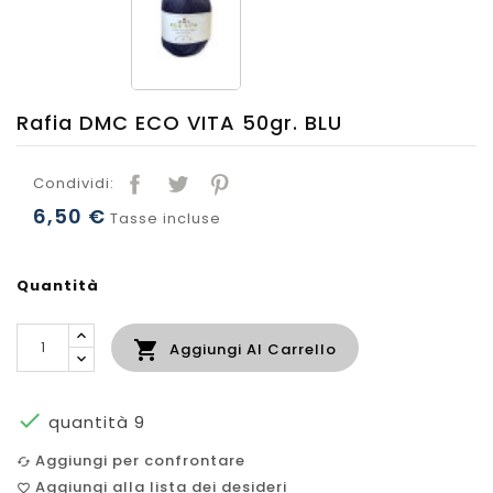
Rafia DMC ECO VITA 50gr. BLU
Condividi:
6,50 €
Tasse incluse
Quantità

Aggiungi Al Carrello

quantità 9
Aggiungi per confrontare
cached
Aggiungi alla lista dei desideri
favorite_border